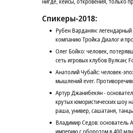
нигде, кейсы, откровения, только п
Спикеры-2018:
Рубен Варданян: легендарный
компанию Тройка Диалог и про
Олег Бойко: человек, потерявш
сеть игровых клубов Вулкан; 
Анатолий Чубайс: человек-эпо
мышлений ever. Противоречивы
Артур Джанибекян - основател
крутых юмористических шоу н
раша, универ, сашатаня, танц
Владимир Седов: основатель А
империю с оборотом в 400 млн