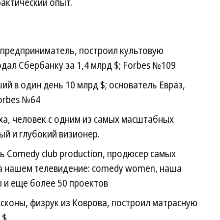
рактический опыт.
 предприниматель, построил культовую
дал Сбербанку за 1,4 млрд $; Forbes №109
ий в один день 10 млрд $; основатель Евраз,
Forbes №64
ха, человек с одним из самых масштабных
й и глубокий визионер.
ь Comedy club production, продюсер самых
а нашем телевидение: comedy women, наша
ы и еще более 50 проектов
сконы, физрук из Коврова, построил матрасную
 $