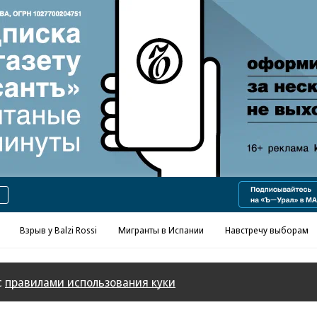
Реклама в «Ъ» www.kommersant.ru/ad
Взрыв у Balzi Rossi
Мигранты в Испании
Навстречу выборам
с
правилами использования куки