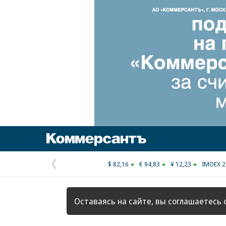
Коммерсантъ
$ 82,16
€ 94,83
¥ 12,23
IMOEX 2
Предыдущая
страница
Оставаясь на сайте, вы соглашаетесь 