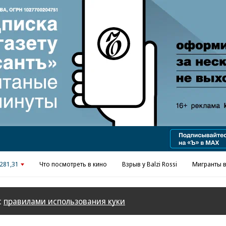
Реклама в «Ъ» www.kommersant.ru/ad
281,31
Что посмотреть в кино
Взрыв у Balzi Rossi
Мигранты в
с
правилами использования куки