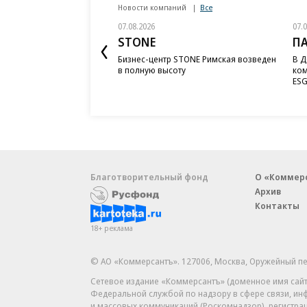
Новости компаний
Все
07.08.2026
07.
STONE
П
Бизнес-центр STONE Римская возведен
В Д
в полную высоту
ком
ESG
Благотворительный фонд
О «Коммер
Архив
Контакты
18+ реклама
© АО «Коммерсантъ». 127006, Москва, Оружейный пе
Сетевое издание «Коммерсантъ» (доменное имя сайт
Федеральной службой по надзору в сфере связи, и
и массовых коммуникаций (Роскомнадзор), регистра