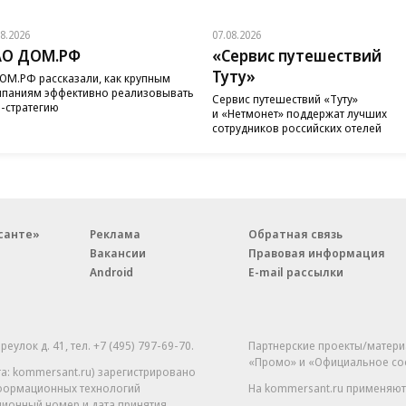
08.2026
07.08.2026
АО ДОМ.РФ
«Сервис путешествий
Туту»
ОМ.РФ рассказали, как крупным
паниям эффективно реализовывать
Сервис путешествий «Туту»
-стратегию
и «Нетмонет» поддержат лучших
сотрудников российских отелей
санте»
Реклама
Обратная связь
Вакансии
Правовая информация
Android
E-mail рассылки
реулок д. 41,
тел. +7 (495) 797-69-70.
Партнерские проекты/матери
«Промо» и «Официальное со
а: kommersant.ru) зарегистрировано
нформационных технологий
На kommersant.ru применяют
ционный номер и дата принятия