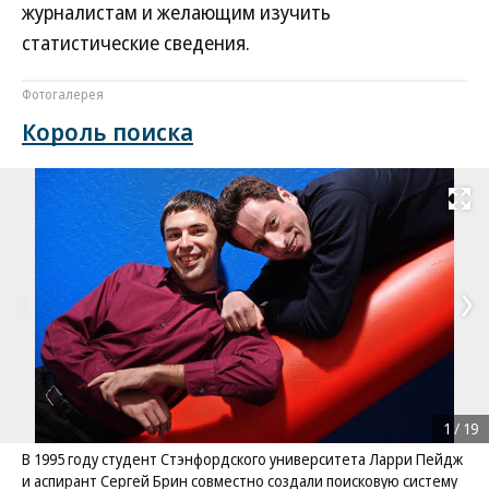
журналистам и желающим изучить
статистические сведения.
Фотогалерея
Король поиска
Развернуть на
1
/
19
В 1995 году студент Стэнфордского университета Ларри Пейдж
и аспирант Сергей Брин совместно создали поисковую систему