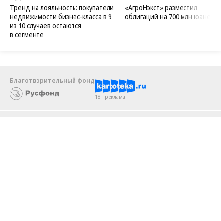
«Донстрой»
АО «Газпромбанк»
Тренд на лояльность: покупатели
«АгроНэкст» разместил
недвижимости бизнес-класса в 9
облигаций на 700 млн юаней
из 10 случаев остаются
в сегменте
Благотворительный фонд
18+ реклама
О «Коммерсанте»
Android
Архив
Обратная связь
Контакты
Правовая информация
Реклама
E-mail рассылки
Вакансии
18+