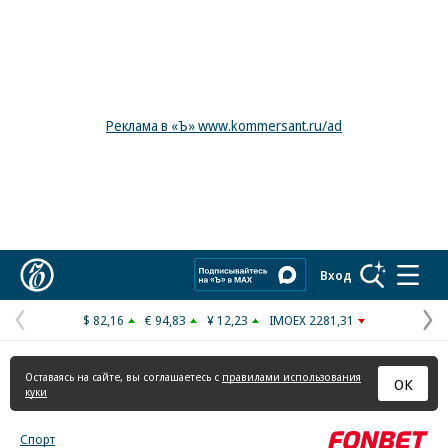
Реклама в «Ъ» www.kommersant.ru/ad
Коммерсантъ
Вход
$ 82,16
€ 94,83
¥ 12,23
IMOEX 2281,31
Предыдущая
С
страница
с
Оставаясь на сайте, вы соглашаетесь с
правилами использования
ОК
куки
Спорт