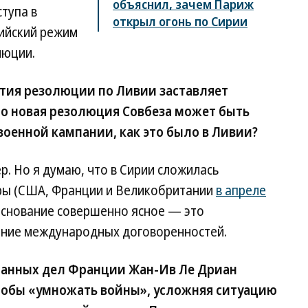
объяснил, зачем Париж
тупа в
открыл огонь по Сирии
рийский режим
люции.
тия резолюции по Ливии заставляет
то новая резолюция Совбеза может быть
военной кампании, как это было в Ливии?
р. Но я думаю, что в Сирии сложилась
ары (США, Франции и Великобритании
в апреле
 основание совершенно ясное — это
ение международных договоренностей.
ранных дел Франции Жан-Ив Ле Дриан
чтобы «умножать войны», усложняя ситуацию