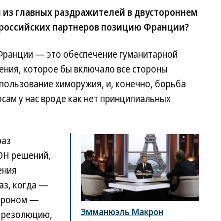
н из главных раздражителей в двустороннем
о российских партнеров позицию Франции?
Франции — это обеспечение гуманитарной
ения, которое бы включало все стороны
спользование химоружия, и, конечно, борьба
осам у нас вроде как нет принципиальных
раз
ОН решений,
ения
аз, когда —
акроном —
Эмманюэль Макрон
ю резолюцию,