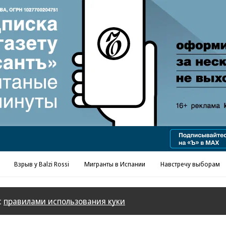
Реклама в «Ъ» www.kommersant.ru/ad
Взрыв у Balzi Rossi
Мигранты в Испании
Навстречу выборам
с
правилами использования куки