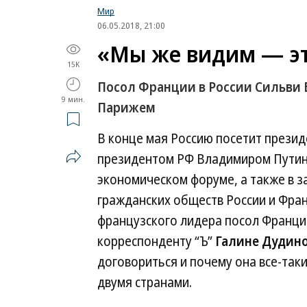
Мир
06.05.2018, 21:00
«Мы же видим — эт
15K
Посол Франции в России Сильви
9 мин.
Парижем
В конце мая Россию посетит прези
президентом РФ Владимиром Путины
экономическом форуме, а также в з
гражданских обществ России и Фран
французского лидера посол Франци
корреспонденту “Ъ”
Галине Дудино
договориться и почему она все-так
двумя странами.