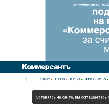
Коммерсантъ
$ 80,92
€ 93,19
¥ 11,99
IMOEX 2301,65
Предыдущая
страница
Оставаясь на сайте, вы соглашаетесь 