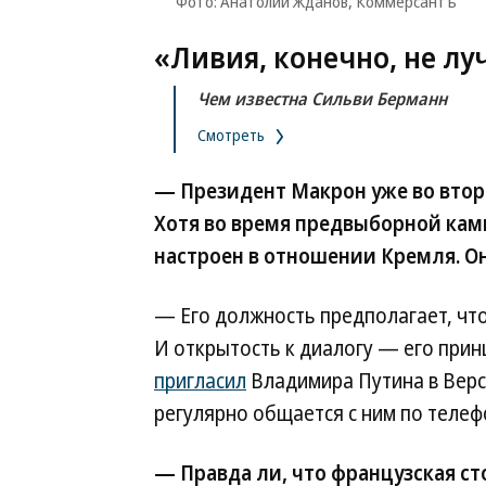
Фото: Анатолий Жданов, Коммерсантъ
«Ливия, конечно, не л
Чем известна Сильви Берманн
Смотреть
— Президент Макрон уже во втор
Хотя во время предвыборной камп
настроен в отношении Кремля. О
— Его должность предполагает, что
И открытость к диалогу — его прин
пригласил
Владимира Путина в Верса
регулярно общается с ним по телеф
— Правда ли, что французская ст