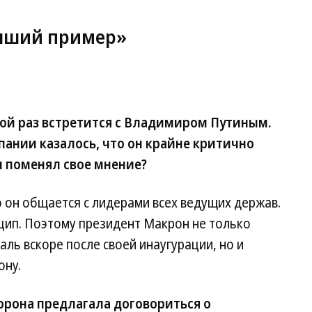
учший пример»
ой раз встретится с Владимиром Путиным.
ании казалось, что он крайне критично
н поменял свое мнение?
 он общается с лидерами всех ведущих держав.
цип. Поэтому президент Макрон не только
ль вскоре после своей инаугурации, но и
ону.
орона предлагала договориться о