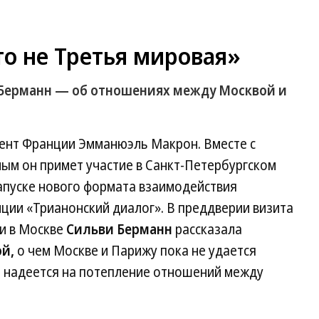
о не Третья мировая»
 Берманн — об отношениях между Москвой и
дент Франции Эмманюэль Макрон. Вместе с
м он примет участие в Санкт-Петербургском
апуске нового формата взаимодействия
ции «Трианонский диалог». В преддверии визита
и в Москве
Сильви Берманн
рассказала
й,
о чем Москве и Парижу пока не удается
и надеется на потепление отношений между