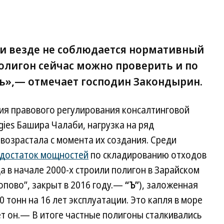
и везде не соблюдается нормативный
олигон сейчас можно проверить и по
ь»,— отмечает господин Закондырин.
ия правового регулирования консалтинговой
egies Башира Чалаби, нагрузка на ряд
возрастала с момента их создания. Среди
достаток мощностей
по складированию отходов
а в начале 2000-х строили полигон в Зарайском
пово”, закрыт в 2016 году.—
“Ъ”
), заложенная
 тонн на 16 лет эксплуатации. Это капля в море
т он.— В итоге частные полигоны сталкивались