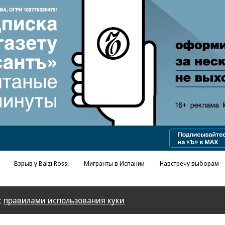
Реклама в «Ъ» www.kommersant.ru/ad
Взрыв у Balzi Rossi
Мигранты в Испании
Навстречу выборам
с
правилами использования куки