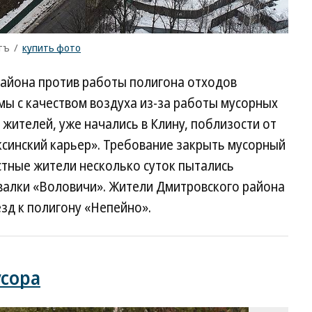
тъ
/
купить фото
айона против работы полигона отходов
мы с качеством воздуха из-за работы мусорных
жителей, уже начались в Клину, поблизости от
ксинский карьер». Требование закрыть мусорный
естные жители несколько суток пытались
свалки «Воловичи». Жители Дмитровского района
д к полигону «Непейно».
сора