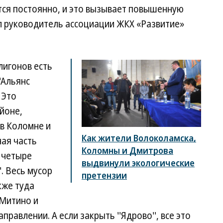
ся постоянно, и это вызывает повышенную
л руководитель ассоциации ЖКХ «Развитие»
лигонов есть
'Альянс
 Это
айоне,
' в Коломне и
Как жители Волоколамска,
ная часть
Коломны и Дмитрова
и четыре
выдвинули экологические
'. Весь мусор
претензии
акже туда
 Митино и
правлении. А если закрыть ''Ядрово'', все это