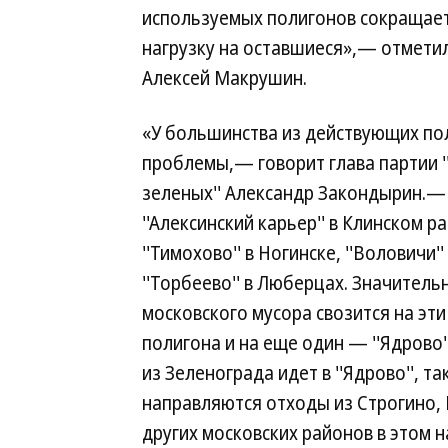
используемых полигонов сокращает
нагрузку на оставшиеся»,— отмети
Алексей Макрушин.
«У большинства из действующих по
проблемы,— говорит глава партии '
зеленых'' Александр Закондырин.—
''Алексинский карьер'' в Клинском р
''Тимохово'' в Ногинске, ''Воловичи'
''Торбеево'' в Люберцах. Значитель
московского мусора свозится на эт
полигона и на еще один — ''Ядрово'
из Зеленограда идет в ''Ядрово'', т
направляются отходы из Строгино,
других московских районов в этом на