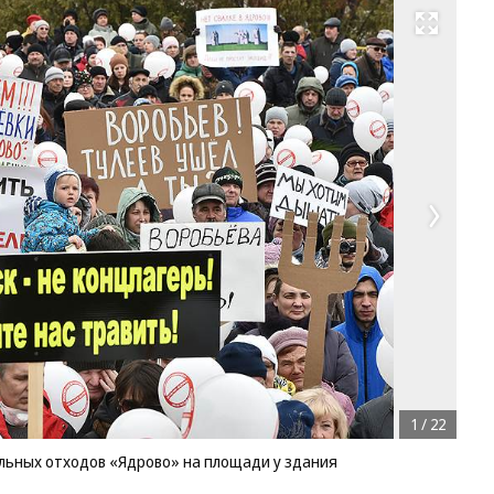
Развернуть на весь экран
1
/
22
льных отходов «Ядрово» на площади у здания