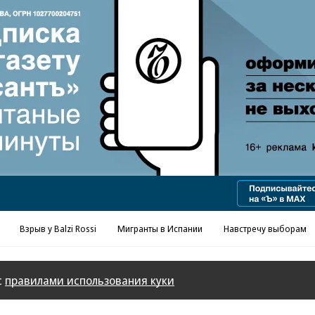
Реклама в «Ъ» www.kommersant.ru/ad
Взрыв у Balzi Rossi
Мигранты в Испании
Навстречу выборам
с
правилами использования куки