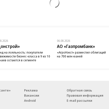
08.2026
06.08.2026
онстрой»
АО «Газпромбанк»
нд на лояльность: покупатели
«АгроНэкст» разместил облигаций
вижимости бизнес-класса в 9 из 10
на 700 млн юаней
чаев остаются в сегменте
санте»
Реклама
Обратная связь
Вакансии
Правовая информация
Android
E-mail рассылки