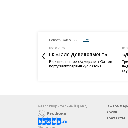
Новости компаний
Все
06.08.2026
06.
ГК «Галс-Девелопмент»
«Д
В бизнес-центре «Адмирал» в Южном
Тре
порту залит первый куб бетона
нед
слу
Благотворительный фонд
О «Коммер
Архив
Контакты
18+ реклама