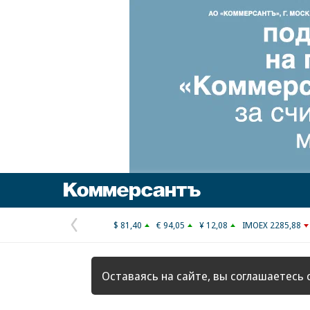
Коммерсантъ
$ 81,40
€ 94,05
¥ 12,08
IMOEX 2285,88
Предыдущая
страница
Оставаясь на сайте, вы соглашаетесь 