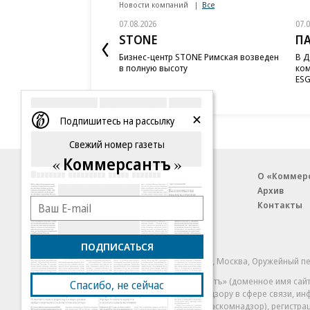
Новости компаний
Все
07.08.2026
07.
STONE
П
Бизнес-центр STONE Римская возведен
В Д
в полную высоту
ком
ESG
Подпишитесь на рассылку
Свежий номер газеты
Коммерсантъ
Благотворительный фонд
О «Коммер
Архив
Контакты
18+ реклама
ПОДПИСАТЬСЯ
© АО «Коммерсантъ». 127006, Москва, Оружейный пе
Сетевое издание «Коммерсантъ» (доменное имя сайт
Спасибо, не сейчас
Федеральной службой по надзору в сфере связи, и
и массовых коммуникаций (Роскомнадзор), регистра