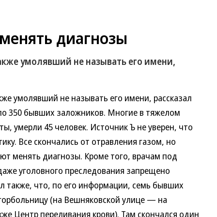
 менять диагнозы
акже умолявший не называть его имени,
е умолявший не называть его имени, рассказал
ило 350 бывших заложников. Многие в тяжелом
ы, умерли 45 человек. Источник Ъ не уверен, что
ику. Все скончались от отравления газом, но
ют менять диагнозы. Кроме того, врачам под
даже уголовного преследования запрещено
л также, что, по его информации, семь бывших
горбольницу (на Вешняковской улице — на
же Центр переливания крови). Там скончался один