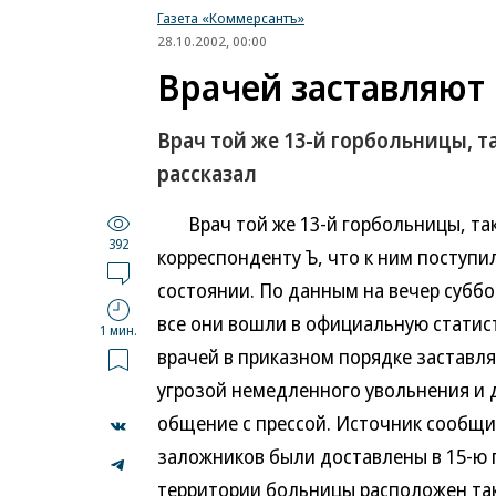
Газета «Коммерсантъ»
28.10.2002, 00:00
Врачей заставляют
Врач той же 13-й горбольницы, т
рассказал
Врач той же 13-й горбольницы, такж
392
корреспонденту Ъ, что к ним поступ
состоянии. По данным на вечер суббот
все они вошли в официальную статист
1 мин.
врачей в приказном порядке заставля
угрозой немедленного увольнения и 
общение с прессой. Источник сообщи
заложников были доставлены в 15-ю 
...
территории больницы расположен так