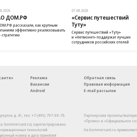
08.2026
07.08.2026
АО ДОМ.РФ
«Сервис путешествий
Туту»
ОМ.РФ рассказали, как крупным
паниям эффективно реализовывать
Сервис путешествий «Туту»
-стратегию
и «Нетмонет» поддержат лучших
сотрудников российских отелей
санте»
Реклама
Обратная связь
Вакансии
Правовая информация
Android
E-mail рассылки
реулок д. 41,
тел. +7 (495) 797-69-70.
Партнерские проекты/матери
«Промо» и «Официальное со
а: kommersant.ru) зарегистрировано
нформационных технологий
На kommersant.ru применяют
ционный номер и дата принятия