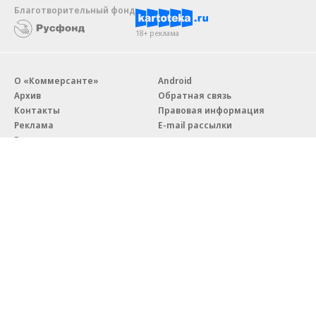
Благотворительный фонд
18+ реклама
О «Коммерсанте»
Android
Архив
Обратная связь
Контакты
Правовая информация
Реклама
E-mail рассылки
Вакансии
18+
© АО «Коммерсантъ». 127006, Москва, Оружейный переулок д. 41,
тел. +7 (495) 797-69-70.
Сетевое издание «Коммерсантъ» (доменное имя сайта:
kommersant.ru) зарегистрировано Федеральной службой
по надзору в сфере связи, информационных технологий и массовых
коммуникаций (Роскомнадзор), регистрационный номер и дата
принятия решения о регистрации: серия
Эл № ФС77-76922
от 11 октября 2019 г.