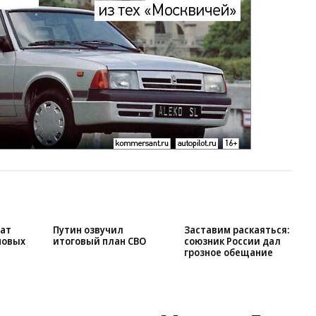
чат
Путин озвучил
Заставим раскаяться:
новых
итоговый план СВО
союзник России дал
грозное обещание