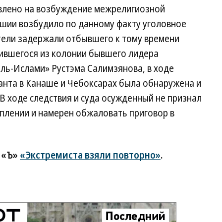
авлено на возбуждение межрелигиозной
ашии возбудило по данному факту уголовное
ители задержали отбывшего к тому времени
дившегося из колонии бывшего лидера
аль-Ислами» Рустэма Салимзянова, в ходе
анта в Канаше и Чебоксарах была обнаружена и
 В ходе следствия и суда осужденный не признал
плении и намерен обжаловать приговор в
 «Ъ»
«Экстремиста взяли повторно»
.