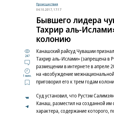
Происшествия
04.10.2017, 17:17
Бывшего лидера чу
Тахрир аль-Ислами»
колонию
Канашский райсуд Чувашии признал
247
Тахрир аль-Ислами» (запрещена в Р
размещении в интернете в апреле 2
на «возбуждение межнациональной не
1 мин.
приговорил его к трем годам колон
Суд установил, что Рустэм Салимзян
Канаш, разместил на созданной им 
...
характера, содержание которого, 