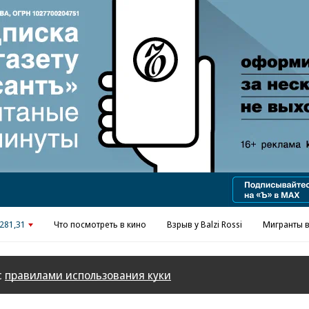
281,31
Что посмотреть в кино
Взрыв у Balzi Rossi
Мигранты в
с
правилами использования куки