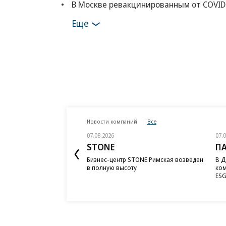
В Москве ревакцинированным от COVID
Еще
Новости компаний
Все
07.08.2026
07.
STONE
П
Бизнес-центр STONE Римская возведен
В Д
в полную высоту
ком
ESG