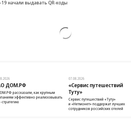
-19 начали выдавать QR-коды
08.2026
07.08.2026
АО ДОМ.РФ
«Сервис путешествий
Туту»
ОМ.РФ рассказали, как крупным
паниям эффективно реализовывать
Сервис путешествий «Туту»
-стратегию
и «Нетмонет» поддержат лучших
сотрудников российских отелей