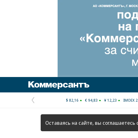
Коммерсантъ
$ 82,16
€ 94,83
¥ 12,23
IMOEX 2
Предыдущая
страница
Оставаясь на сайте, вы соглашаетесь 