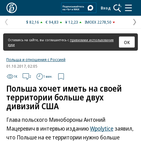
Коммерсантъ
Вход
$ 82,16
€ 94,83
¥ 12,23
IMOEX 2278,50
Предыдущая
С
страница
с
Оставаясь на сайте, вы соглашаетесь с
правилами использования
ОК
куки
Польша и отношения с Россией
01.10.2017, 02:05
1K
2
1 мин.
Польша хочет иметь на своей
территории больше двух
дивизий США
Глава польского Минобороны Антоний
Мацеревич в интервью изданию
Wpolytice
заявил,
что Польше на ее территории нужно больше