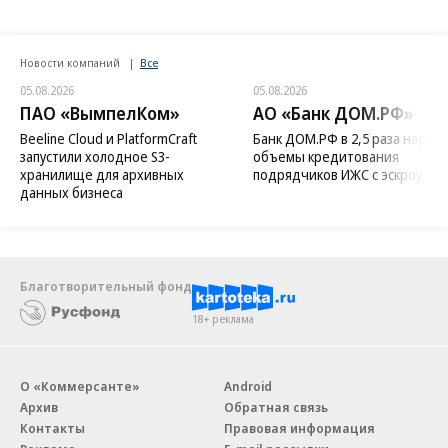
Новости компаний
Все
05.08.2026
05.08.2026
ПАО «ВымпелКом»
АО «Банк ДОМ.РФ»
Beeline Cloud и PlatformCraft
Банк ДОМ.РФ в 2,5 раза нараст
запустили холодное S3-
объемы кредитования
хранилище для архивных
подрядчиков ИЖС с эскроу
данных бизнеса
Благотворительный фонд
18+ реклама
О «Коммерсанте»
Android
Архив
Обратная связь
Контакты
Правовая информация