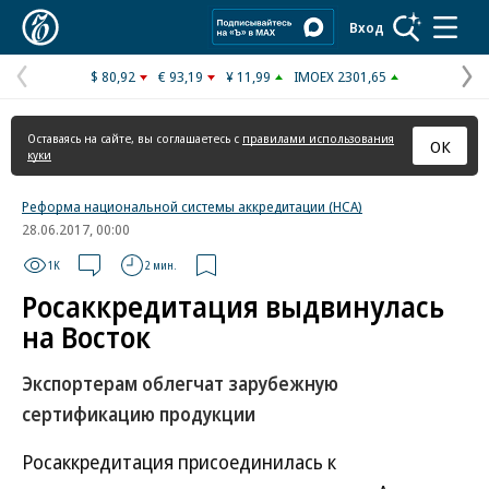
Коммерсантъ
Вход
$ 80,92
€ 93,19
¥ 11,99
IMOEX 2301,65
Предыдущая
С
страница
с
Оставаясь на сайте, вы соглашаетесь с
правилами использования
ОК
куки
Реформа национальной системы аккредитации (НСА)
28.06.2017, 00:00
1K
2 мин.
Росаккредитация выдвинулась
на Восток
Экспортерам облегчат зарубежную
сертификацию продукции
Росаккредитация присоединилась к