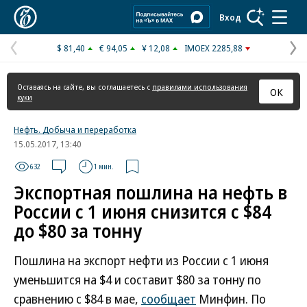
Коммерсантъ
Вход
$ 81,40
€ 94,05
¥ 12,08
IMOEX 2285,88
Предыдущая
С
страница
с
Оставаясь на сайте, вы соглашаетесь с
правилами использования
ОК
куки
Нефть. Добыча и переработка
15.05.2017, 13:40
632
1 мин.
Экспортная пошлина на нефть в
России с 1 июня снизится с $84
до $80 за тонну
Пошлина на экспорт нефти из России с 1 июня
уменьшится на $4 и составит $80 за тонну по
сравнению с $84 в мае,
сообщает
Минфин. По