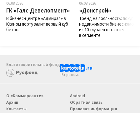
06.08.2026
06.08.2026
ГК «Галс-Девелопмент»
«Донстрой»
В бизнес-центре «Адмирал» в
Тренд на лояльность: покупат
Южном порту залит первый куб
недвижимости бизнес-класса в
бетона
из 10 случаев остаются
в сегменте
Благотворительный фонд
18+ реклама
О «Коммерсанте»
Android
Архив
Обратная связь
Контакты
Правовая информация
Реклама
E-mail рассылки
Вакансии
18+