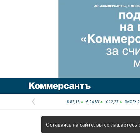
Коммерсантъ
$ 82,16
€ 94,83
¥ 12,23
IMOEX 2
Предыдущая
страница
Оставаясь на сайте, вы соглашаетесь 