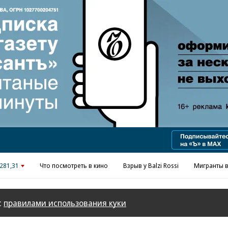
281,31
Что посмотреть в кино
Взрыв у Balzi Rossi
Мигранты в
с
правилами использования куки