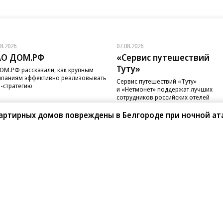
08.2026
07.08.2026
АО ДОМ.РФ
«Сервис путешествий
Туту»
ОМ.РФ рассказали, как крупным
паниям эффективно реализовывать
Сервис путешествий «Туту»
-стратегию
и «Нетмонет» поддержат лучших
сотрудников российских отелей
артирных домов повреждены в Белгороде при ночной ат
санте»
Реклама
Обратная связь
Вакансии
Правовая информация
Android
E-mail рассылки
реулок д. 41,
тел. +7 (495) 797-69-70.
Партнерские проекты/матери