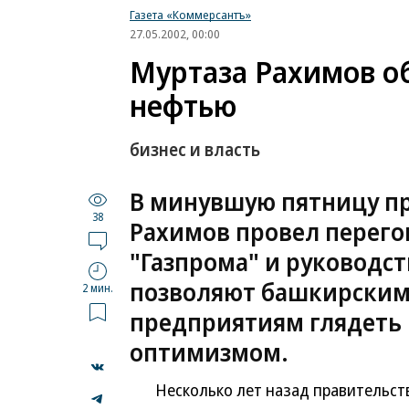
Газета «Коммерсантъ»
27.05.2002, 00:00
Муртаза Рахимов 
нефтью
бизнес и власть
В минувшую пятницу п
38
Рахимов провел перего
"Газпрома" и руководст
позволяют башкирски
2 мин.
предприятиям глядеть 
оптимизмом.
Несколько лет назад правительство