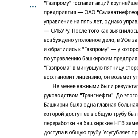
...
"Газпрому" госпакет акций крупней
предприятия — ОАО "Салаватнефтеорг
управление на пять лет, однако управ
— СИБУРу. После того как выяснилос
возбуждено уголовное дело, в Уфе з
и обратились к "Газпрому" — у котор
по управлению башкирским предприят
"Газпрома" в минувшую пятницу сторо
восстановит лицензию, он возьмет у
Не менее важными были результаты
руководством "Транснефти". До этого
Башкирии была одна главная больная
которой доступ ее в общую трубу был
переработки на башкирские НПЗ заме
доступа в общую трубу. Усугубляет п