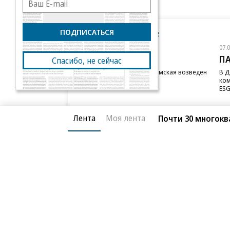
ПОДПИСАТЬСЯ
Новости компаний
Все
07.08.2026
07.
STONE
П
Спасибо, не сейчас
Бизнес-центр STONE Римская возведен
В Д
в полную высоту
ком
ESG
Лента
Моя лента
Почти 30 многокв
Благотворительный фонд
О «Коммер
Архив
Контакты
18+ реклама
© АО «Коммерсантъ». 127006, Москва, Оружейный пе