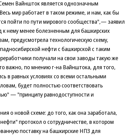
" Семен Вайншток является однозначным
Весь мир работает в таком режиме, и нам, как бы
ется пойти по пути мирового сообщества",— заявил
од к нему менее болезненным для башкирских
овам, предусмотрела технологическую схему,
падносибирской нефти с башкирской с таким
реработчики получали на свои заводы такую же
Это важно, по мнению г-на Вайнштока, для того,
сь в равных условиях со всеми остальными
словам, будет полностью соответствовать
тью" — "принципу равнодоступности и
я о новой схеме: до того, как она заработала,
нефти" протокол о сотрудничестве, в котором
ванную поставку на башкирские НПЗ для