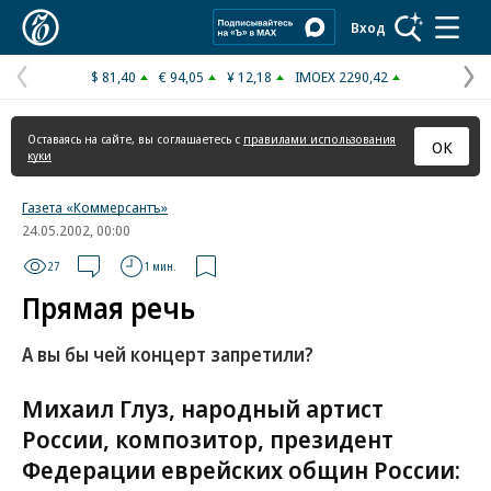
Коммерсантъ
Вход
$ 81,40
€ 94,05
¥ 12,18
IMOEX 2290,42
Предыдущая
С
страница
с
Оставаясь на сайте, вы соглашаетесь с
правилами использования
ОК
куки
Газета «Коммерсантъ»
24.05.2002, 00:00
27
1 мин.
Прямая речь
А вы бы чей концерт запретили?
Михаил Глуз, народный артист
России, композитор, президент
Федерации еврейских общин России: