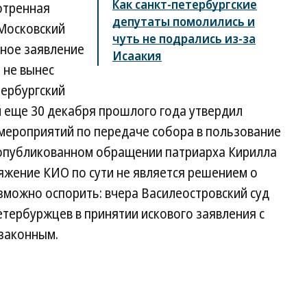
Как санкт-петербургские
отренная
депутаты помолились и
 Московский
чуть не подрались из-за
ное заявление
Исаакия
 не вынес
ербургский
 еще 30 декабря прошлого года утвердил
мероприятий по передаче собора в пользование
еопубликованном обращении патриарха Кирилла
яжение КИО по сути не является решением о
зможно оспорить: вчера Василеостровский суд
етербуржцев в принятии искового заявления с
законным.