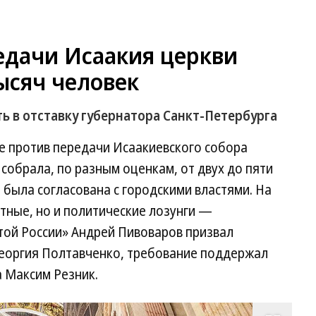
едачи Исаакия церкви
ысяч человек
 в отставку губернатора Санкт-Петербурга
е против передачи Исаакиевского собора
собрала, по разным оценкам, от двух до пяти
не была согласована с городскими властями. На
тные, но и политические лозунги —
ой России» Андрей Пивоваров призвал
Георгия Полтавченко, требование поддержал
 Максим Резник.