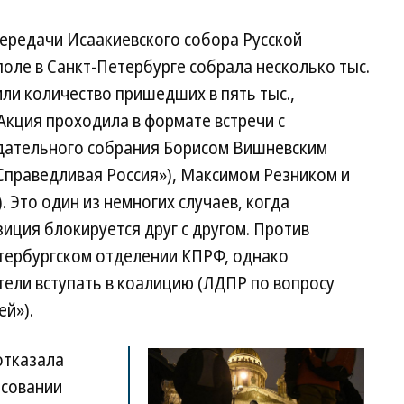
передачи Исаакиевского собора Русской
оле в Санкт-Петербурге собрала несколько тыс.
ли количество пришедших в пять тыс.,
 Акция проходила в формате встречи с
дательного собрания Борисом Вишневским
Справедливая Россия»), Максимом Резником и
 Это один из немногих случаев, когда
иция блокируется друг с другом. Против
етербургском отделении КПРФ, однако
тели вступать в коалицию (ЛДПР по вопросу
ей»).
отказала
асовании