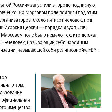
ытой России» запустили в городе подписную
авченко. На Марсовом поле подписи под этим
организаторов, около пятисот человек, под
чи Исаакия церкви — порядка двух тысяч
а Марсовом поле было немало тех, кто держал
и – «Человек, называющий себя народным
изации, называющей себя религиозной», «ЕР +
атор
явил о том,
ользование
о официальная
ого имущества