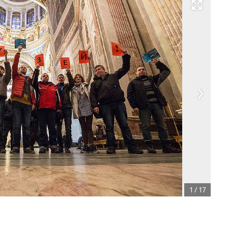
Развернуть на весь экран
1
/
17