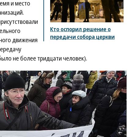
ремя и место
анизаций.
присутствовали
Кто оспорил решение о
ельного
передачи собора церкви
вного движения
передачу
было не более тридцати человек).