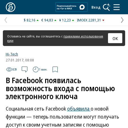
Коммерсантъ
Вход
$ 82,16
€ 94,83
¥ 12,23
IMOEX 2281,31
Предыдущая
С
страница
с
Оставаясь на сайте, вы соглашаетесь с
правилами использования
ОК
куки
Hi-Tech
27.01.2017, 08:08
839
1 мин.
В Facebook появилась
возможность входа с помощью
электронного ключа
Социальная сеть Facebook
объявила
о новой
функции — теперь пользователи могут получать
доступ к своим учетным записям с помощью