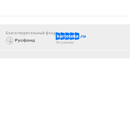
реализовывать ESG-стратегию
Благотворительный фонд
18+ реклама
О «Коммерсанте»
Android
Архив
Обратная связь
Контакты
Правовая информация
Реклама
E-mail рассылки
Вакансии
18+
© АО «Коммерсантъ». 127006, Москва, Оружейный переулок д. 41,