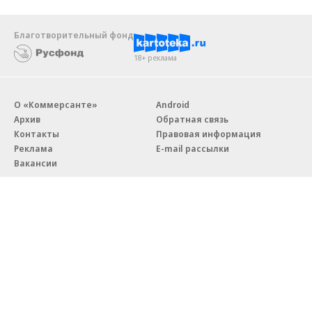
Благотворительный фонд
18+ реклама
О «Коммерсанте»
Android
Архив
Обратная связь
Контакты
Правовая информация
Реклама
E-mail рассылки
Вакансии
18+
© АО «Коммерсантъ». 127006, Москва, Оружейный переулок д. 41,
тел. +7 (495) 797-69-70.
Сетевое издание «Коммерсантъ» (доменное имя сайта:
kommersant.ru) зарегистрировано Федеральной службой
по надзору в сфере связи, информационных технологий и массовых
коммуникаций (Роскомнадзор), регистрационный номер и дата