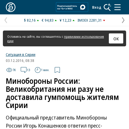
Коммерсантъ
Вход
$ 82,16
€ 94,83
¥ 12,23
IMOEX 2281,31
Предыдущая
С
страница
с
Оставаясь на сайте, вы соглашаетесь с
правилами использования
ОК
куки
Ситуация в Сирии
03.12.2016, 08:38
7K
13
1 мин.
Минобороны России:
Великобритания ни разу не
доставила гумпомощь жителям
Сирии
Официальный представитель Минобороны
России Игорь Конашенков ответил пресс-