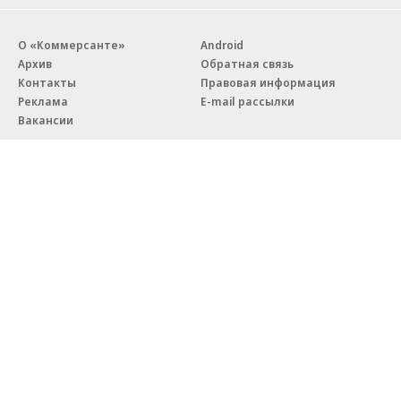
О «Коммерсанте»
Android
Архив
Обратная связь
Контакты
Правовая информация
Реклама
E-mail рассылки
Вакансии
18+
© АО «Коммерсантъ». 127006, Москва, Оружейный переулок д. 41,
тел. +7 (495) 797-69-70.
Сетевое издание «Коммерсантъ» (доменное имя сайта:
kommersant.ru) зарегистрировано Федеральной службой
по надзору в сфере связи, информационных технологий и массовых
коммуникаций (Роскомнадзор), регистрационный номер и дата
принятия решения о регистрации: серия
Эл № ФС77-76922
от 11 октября 2019 г.
Партнерские проекты/материалы, новости компаний, материалы
с пометкой «Промо» и «Официальное сообщение» опубликованы
на коммерческой основе.