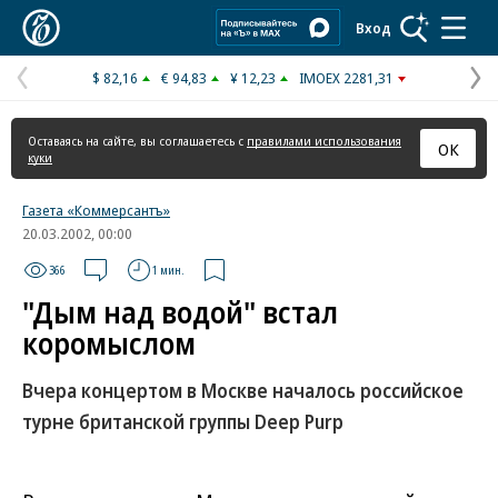
Коммерсантъ
Вход
$ 82,16
€ 94,83
¥ 12,23
IMOEX 2281,31
Предыдущая
С
страница
с
Оставаясь на сайте, вы соглашаетесь с
правилами использования
ОК
куки
Газета «Коммерсантъ»
20.03.2002, 00:00
366
1 мин.
"Дым над водой" встал
коромыслом
Вчера концертом в Москве началось российское
турне британской группы Deep Purp