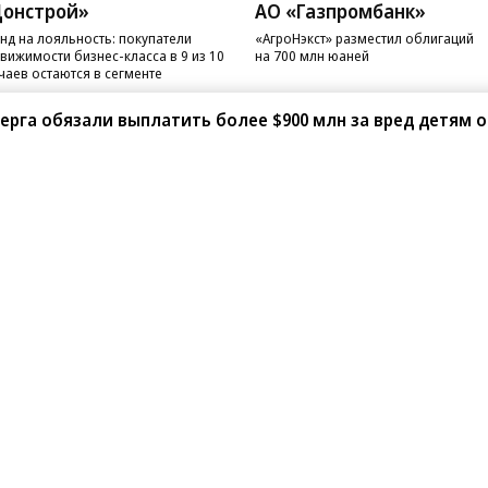
рга обязали выплатить более $900 млн за вред детям о
08.2026
06.08.2026
онстрой»
АО «Газпромбанк»
нд на лояльность: покупатели
«АгроНэкст» разместил облигаций
вижимости бизнес-класса в 9 из 10
на 700 млн юаней
чаев остаются в сегменте
санте»
Реклама
Обратная связь
Вакансии
Правовая информация
Android
E-mail рассылки