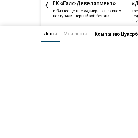
Лента
Моя лента
Компанию Цукербе
Новости компаний
Все
06.08.2026
06.
ГК «Галс-Девелопмент»
«Д
В бизнес-центре «Адмирал» в Южном
Тре
порту залит первый куб бетона
нед
слу
Благотворительный фонд
О «Коммер
Архив
Контакты