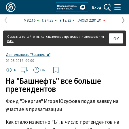
Коммерсантъ
Вход
$ 82,16
€ 94,83
¥ 12,23
IMOEX 2281,31
Предыдущая
С
страница
с
Оставаясь на сайте, вы соглашаетесь с
правилами использования
ОК
куки
Деятельность "Башнефти"
01.08.2016, 00:00
5K
2
2 мин.
На "Башнефть" все больше
претендентов
Фонд "Энергия" Игоря Юсуфова подал заявку на
участие в приватизации
Как стало известно "Ъ", в число претендентов на