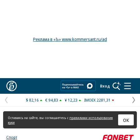
Реклама в «Ъ» www.kommersant.ru/ad
Коммерсантъ
Вход
$ 82,16
€ 94,83
¥ 12,23
IMOEX 2281,31
Предыдущая
С
страница
с
Оставаясь на сайте, вы соглашаетесь с
правилами использования
ОК
куки
Спорт