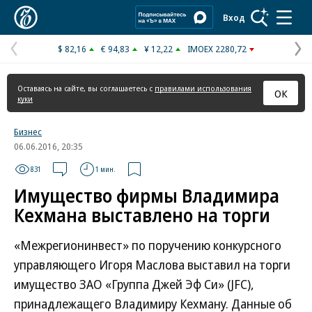
Коммерсантъ
Вход
$ 82,16
€ 94,83
¥ 12,22
IMOEX 2280,72
Предыдущая
С
страница
с
Оставаясь на сайте, вы соглашаетесь с
правилами использования
ОК
куки
Бизнес
06.06.2016, 20:35
831
1 мин.
Имущество фирмы Владимира
Кехмана выставлено на торги
«Межрегионинвест» по поручению конкурсного
управляющего Игоря Маслова выставил на торги
имущество ЗАО «Группа Джей Эф Си» (JFC),
принадлежащего Владимиру Кехману. Данные об