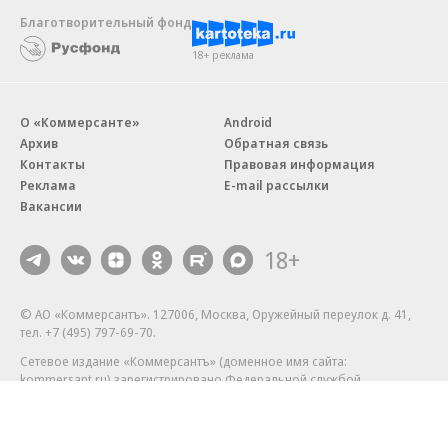
Благотворительный фонд
18+ реклама
О «Коммерсанте»
Android
Архив
Обратная связь
Контакты
Правовая информация
Реклама
E-mail рассылки
Вакансии
18+
© АО «Коммерсантъ». 127006, Москва, Оружейный переулок д. 41,
тел. +7 (495) 797-69-70.
Сетевое издание «Коммерсантъ» (доменное имя сайта:
kommersant.ru) зарегистрировано Федеральной службой
по надзору в сфере связи, информационных технологий и массовых
коммуникаций (Роскомнадзор), регистрационный номер и дата
принятия решения о регистрации: серия
Эл № ФС77-76922