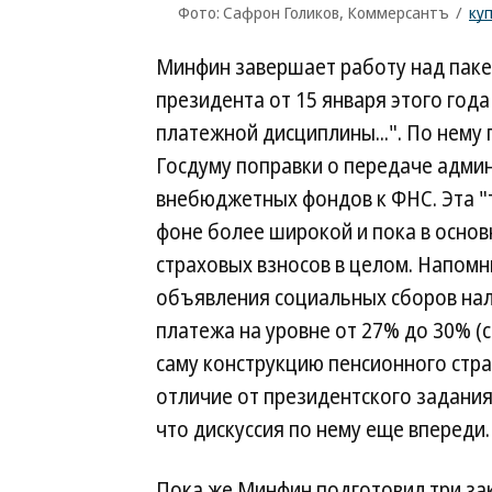
Фото: Сафрон Голиков, Коммерсантъ
/
ку
Минфин завершает работу над паке
президента от 15 января этого год
платежной дисциплины...". По нему 
Госдуму поправки о передаче адми
внебюджетных фондов к ФНС. Эта "
фоне более широкой и пока в осно
страховых взносов в целом. Напомн
объявления социальных сборов нало
платежа на уровне от 27% до 30% (с
саму конструкцию пенсионного стра
отличие от президентского задани
что дискуссия по нему еще впереди.
Пока же Минфин подготовил три за