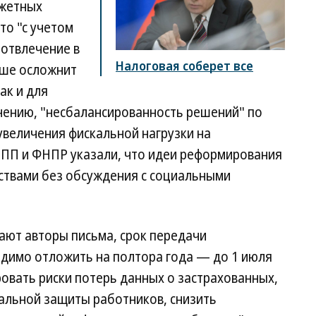
джетных
то "с учетом
 отвлечение в
Налоговая соберет все
ьше осложнит
ак и для
мнению, "несбалансированность решений" по
увеличения фискальной нагрузки на
ПП и ФНПР указали, что идеи реформирования
ствами без обсуждения с социальными
тают авторы письма, срок передачи
димо отложить на полтора года — до 1 июля
ровать риски потерь данных о застрахованных,
иальной защиты работников, снизить