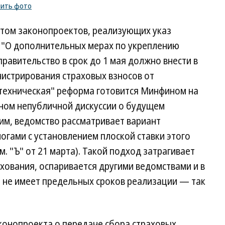
пить фото
том законопроектов, реализующих указ
а "О дополнительных мерах по укреплению
правительство в срок до 1 мая должно внести в
нистрирования страховых взносов от
техническая" реформа готовится Минфином на
вном непубличной дискуссии о будущем
им, ведомство рассматривает вариант
гами с установлением плоской ставки этого
м. "Ъ" от 21 марта). Такой подход затрагивает
хования, оспаривается другими ведомствами и в
я не имеет предельных сроков реализации — так
конопроекта о передаче сбора страховых