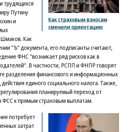
 и трудящихся
иру Путину
Как страховым взносам
охин и
сменили ориентацию
мых
 Шмаков. Как
нии "Ъ" документа, его подписанты считают,
едение ФНС "возникает ряд рисков как в
одателей". В частности, РСПП и ФНПР говорят
те разделения финансового и информационных
 действия единого социального налога. Также,
 урегулирования планируемый переход от
в ФСС к прямым страховым выплатам.
ния потребует
менных затрат