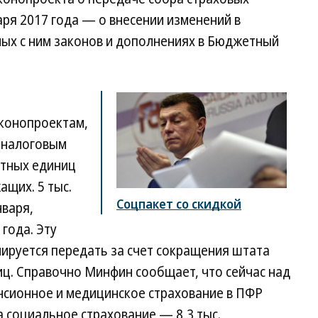
аря 2017 года — о внесении изменений в
ных с ним законов и дополнениях в Бюджетный
конопроектам,
 налоговым
атных единиц
щих. 5 тыс.
Соцпакет со скидкой
нваря,
 года. Эту
ируется передать за счет сокращения штата
иц. Справочно Минфин сообщает, что сейчас над
нсионное и медицинское страхование в ПФР
на социальное страхование — 8,3 тыс.