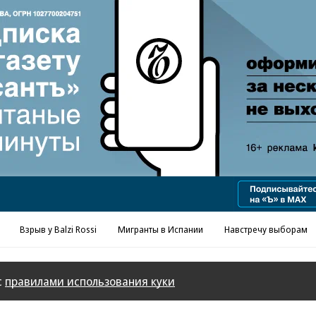
Реклама в «Ъ» www.kommersant.ru/ad
Взрыв у Balzi Rossi
Мигранты в Испании
Навстречу выборам
с
правилами использования куки