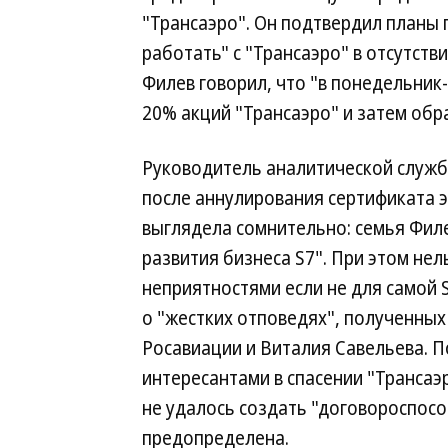
"Трансаэро". Он подтвердил планы п
работать" с "Трансаэро" в отсутств
Филев говорил, что "в понедельник
20% акций "Трансаэро" и затем обр
Руководитель аналитической служб
после аннулирования сертификата 
выглядела сомнительно: семья Филе
развития бизнеса S7". При этом нел
неприятностями если не для самой S
о "жестких отповедях", полученны
Росавиации и Виталия Савельева. 
интересантами в спасении "Трансаэ
не удалось создать "договороспос
предопределена.