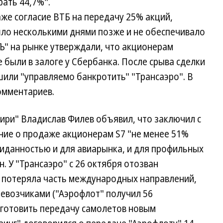
ать 44,7%".
же согласие ВТБ на передачу 25% акций,
шло несколькими днями позже и не обеспечивало
Ъ" на рынке утверждали, что акционерам
 были в залоге у Сбербанка. После срыва сделки
шили "управляемо банкротить" "Трансаэро". В
омментариев.
ири" Владислав Филев объявил, что заключил с
ие о продаже акционерам S7 "не менее 51%
жиданностью и для авиарынка, и для профильных
н. У "Трансаэро" с 26 октября отозван
я потеряла часть международных направлений,
евозчиками ("Аэрофлот" получил 56
 готовить передачу самолетов новым