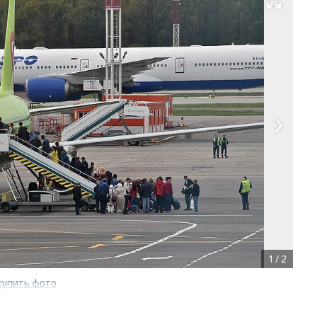
Развернуть на весь экран
1
/
2
купить фото