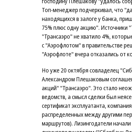
господину Плешакову "удалось собр
Топ-менеджер подчеркивал, что "да
находящихся в залоге у банка, при
75% плюс одну акцию". Источники "
"Трансаэро" не хватило 4%, которые
с "Аэрофлотом" в правительстве ре
"Аэрофлоте" вчера отказались от к
Но уже 20 октября совладелец "Сиб
Александром Плешаковым соглашен
акций" "Трансаэро". Это стало нео
ведомств, а смысл сделки был неясе
сертификат эксплуатанта, компани
распределенных между другими пер
маршрутов). Лизингодатели начали