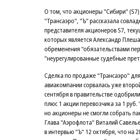
О том, что акционеры "Сибири" (S7)
"Трансаэро", "Ъ" рассказала совла
представителя акционеров S7, теку
которых является Александр Плешак
обременения "обязательствами пер
"неурегулированные судебные прет
Сделка по продаже "Трансаэро" для
авиакомпании сорвалась уже второй
сентября в правительстве одобрил
плюс 1 акции перевозчика за 1 руб.
но акционеры не смогли собрать пак
Глава "Аэрофлота" Виталий Савель
в интервью "Ъ" 12 октября, что на 