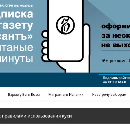
Реклама в «Ъ» www.kommersant.ru/ad
Взрыв у Balzi Rossi
Мигранты в Испании
Навстречу выборам
с
правилами использования куки