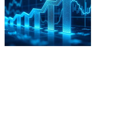
Фото: Коммерсантъ / Петр Кассин
/
купить фото