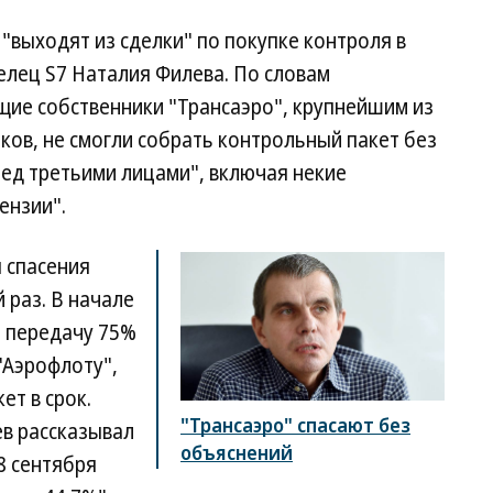
 "выходят из сделки" по покупке контроля в
делец S7 Наталия Филева. По словам
щие собственники "Трансаэро", крупнейшим из
ов, не смогли собрать контрольный пакет без
ед третьими лицами", включая некие
ензии".
 спасения
 раз. В начале
и передачу 75%
 "Аэрофлоту",
ет в срок.
"Трансаэро" спасают без
ев рассказывал
объяснений
28 сентября