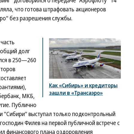
инг" договорился о передаче "Аэрофлоту" 14
вляла, что готова штрафовать акционеров
эро" без разрешения службы.
 часть
(общий долг
ался в 250—260
иторов
составляет
Как «Сибирь» и кредиторы
арантиями),
зашли в «Трансаэро»
бербанк, МКБ,
угие. Публично
ми "Сибири" выступал только подконтрольный
господин Филев на первой публичной встрече с
вил финансового плана оздоровления