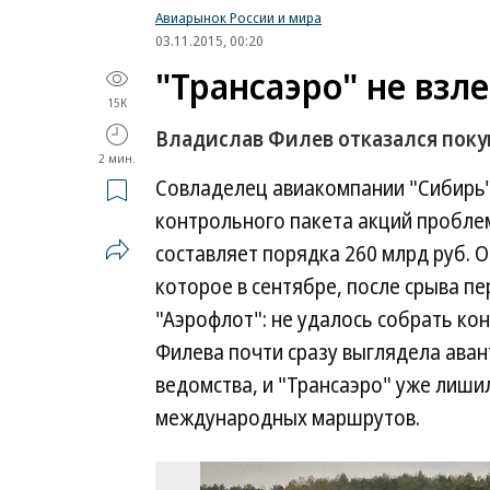
Авиарынок России и мира
03.11.2015, 00:20
"Трансаэро" не взл
15K
Владислав Филев отказался пок
2 мин.
Совладелец авиакомпании "Сибирь"
контрольного пакета акций пробле
составляет порядка 260 млрд руб. 
которое в сентябре, после срыва п
"Аэрофлот": не удалось собрать ко
Филева почти сразу выглядела ава
ведомства, и "Трансаэро" уже лиши
международных маршрутов.