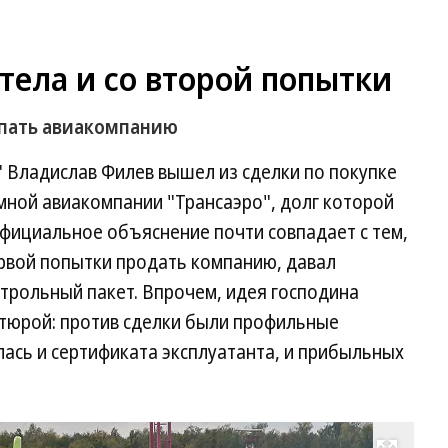
етела и со второй попытки
упать авиакомпанию
 Владислав Филев вышел из сделки по покупке
мной авиакомпании "Трансаэро", долг которой
Официальное объяснение почти совпадает с тем,
ервой попытки продать компанию, давал
нтрольный пакет. Впрочем, идея господина
нтюрой: против сделки были профильные
лась и сертификата эксплуатанта, и прибыльных