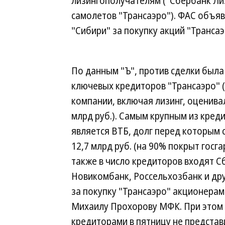
лизингополучателям ("Сбербанк Лиз
самолетов "Трансаэро"). ФАС объя
"Сибири" за покупку акций "Транса
По данным "Ъ", против сделки была
ключевых кредиторов "Трансаэро" 
компании, включая лизинг, оценив
млрд руб.). Самым крупным из кред
является ВТБ, долг перед которым 
12,7 млрд руб. (на 90% покрыт госг
также в число кредиторов входят С
Новикомбанк, Россельхозбанк и др
за покупку "Трансаэро" акционера
Михаилу Прохорову МФК. При этом 
кредиторами в пятницу не предста