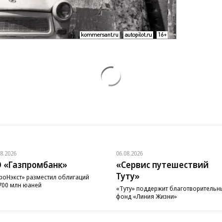
08.2026
06.08.2026
 «Газпромбанк»
«Сервис путешествий
Туту»
роНэкст» разместил облигаций
700 млн юаней
«Туту» поддержит благотворительн
фонд «Линия Жизни»