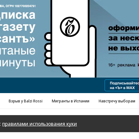
Реклама в «Ъ» www.kommersant.ru/ad
Взрыв у Balzi Rossi
Мигранты в Испании
Навстречу выборам
с
правилами использования куки