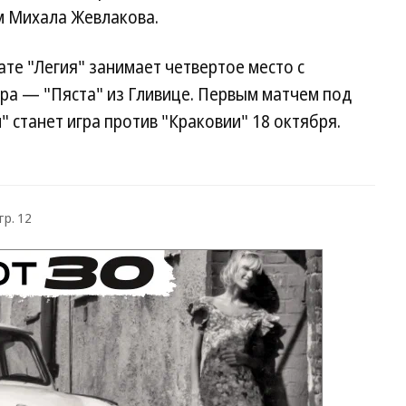
м Михала Жевлакова.
ате "Легия" занимает четвертое место с
ера — "Пяста" из Гливице. Первым матчем под
 станет игра против "Краковии" 18 октября.
тр. 12