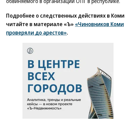
обвиняемого в организации ОПГ в республике.
Подробнее о следственных действиях в Коми
читайте в материале «Ъ»
«Чиновников Коми
проверяли до арестов»
.
Новости партнеров
ВСУ точно получат десятки тысяч новых
солдат
Путин озвучил итоговый план СВО
Заставим раскаяться: союзник России
дал грозное обещание
Зеленский неожиданно высказался о
возвращении Крыма