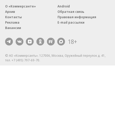
Бизнес-центр STONE Римская
В ДОМ.РФ рассказали, как
возведен в полную высоту
крупным компаниям эффектив
реализовывать ESG-стратегию
Благотворительный фонд
18+ реклама
О «Коммерсанте»
Android
Архив
Обратная связь
Контакты
Правовая информация
Реклама
E-mail рассылки
Вакансии
18+