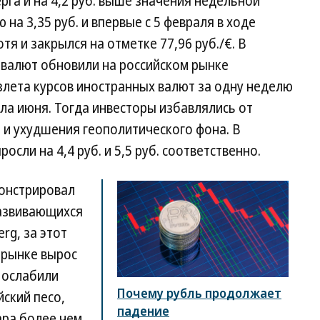
ерга и на 4,2 руб. выше значения недельной
 на 3,35 руб. и впервые с 5 февраля в ходе
тя и закрылся на отметке 77,96 руб./€. В
 валют обновили на российском рынке
злета курсов иностранных валют за одну неделю
ала июня. Тогда инвесторы избавлялись от
ь и ухудшения геополитического фона. В
осли на 4,4 руб. и 5,5 руб. соответственно.
онстрировал
развивающихся
rg, за этот
 рынке вырос
 ослабили
Почему рубль продолжает
йский песо,
падение
ра более чем