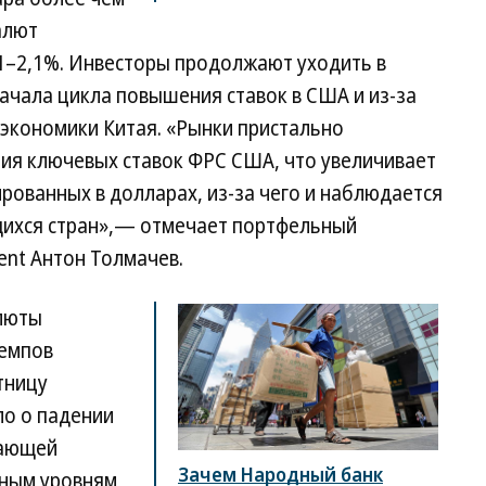
алют
 1–2,1%. Инвесторы продолжают уходить в
ачала цикла повышения ставок в США и из-за
 экономики Китая. «Рынки пристально
ия ключевых ставок ФРС США, что увеличивает
рованных в долларах, из-за чего и наблюдается
щихся стран»,— отмечает портфельный
nt Антон Толмачев.
алюты
темпов
тницу
ло о падении
вающей
Зачем Народный банк
ным уровням