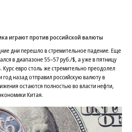
мика играют против российской валюты
дние дни перешло в стремительное падение. Еще
ался в диапазоне 55–57 руб./$, а уже в пятницу
$. Курс евро столь же стремительно преодолел
ти год назад отправил российскую валюту в
вижения остаются полностью во власти нефти,
 экономики Китая.