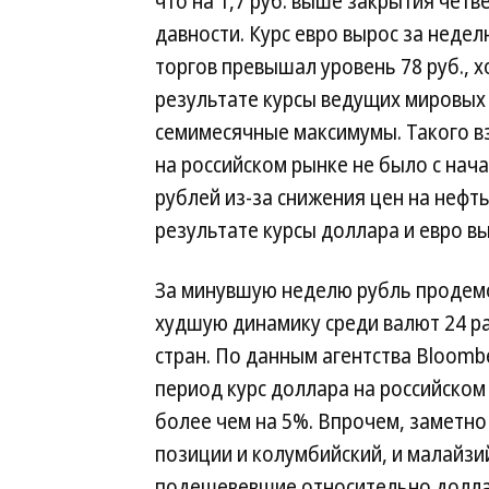
что на 1,7 руб. выше закрытия четв
давности. Курс евро вырос за неделю
торгов превышал уровень 78 руб., хо
результате курсы ведущих мировых
семимесячные максимумы. Такого в
на российском рынке не было с нач
рублей из-за снижения цен на нефт
результате курсы доллара и евро выр
За минувшую неделю рубль продем
худшую динамику среди валют 24 
стран. По данным агентства Bloombe
период курс доллара на российском
более чем на 5%. Впрочем, заметно
позиции и колумбийский, и малайзи
подешевевшие относительно долла