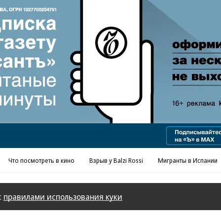
Реклама в «Ъ» www.kommersant.ru/ad
Что посмотреть в кино
Взрыв у Balzi Rossi
Мигранты в Испании
с
правилами использования куки