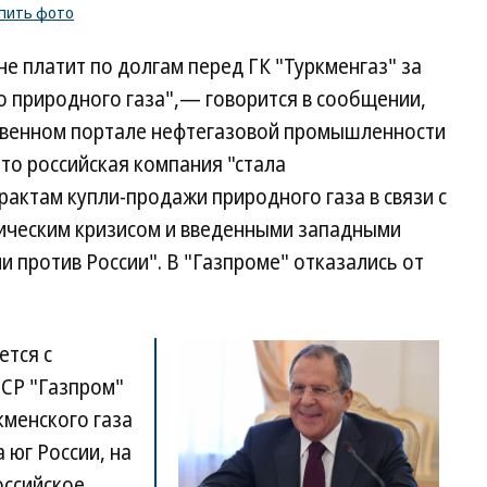
пить фото
не платит по долгам перед ГК "Туркменгаз" за
 природного газа",— говорится в сообщении,
твенном портале нефтегазовой промышленности
что российская компания "стала
актам купли-продажи природного газа в связи с
ческим кризисом и введенными западными
 против России". В "Газпроме" отказались от
ется с
ССР "Газпром"
кменского газа
 юг России, на
оссийское