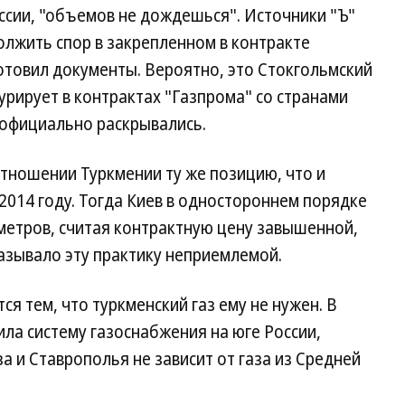
оссии, "объемов не дождешься". Источники "Ъ"
олжить спор в закрепленном в контракте
отовил документы. Вероятно, это Стокгольмский
урирует в контрактах "Газпрома" со странами
 официально раскрывались.
отношении Туркмении ту же позицию, что и
 2014 году. Тогда Киев в одностороннем порядке
ометров, считая контрактную цену завышенной,
азывало эту практику неприемлемой.
ся тем, что туркменский газ ему не нужен. В
ла систему газоснабжения на юге России,
а и Ставрополья не зависит от газа из Средней