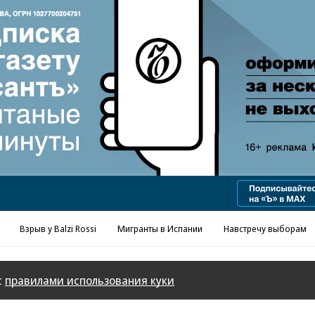
Реклама в «Ъ» www.kommersant.ru/ad
Взрыв у Balzi Rossi
Мигранты в Испании
Навстречу выборам
с
правилами использования куки