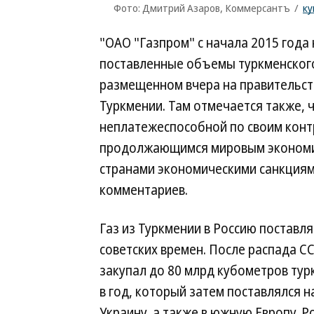
Фото: Дмитрий Азаров, Коммерсантъ
/
ку
"ОАО "Газпром" с начала 2015 года 
поставленные объемы туркменского
размещенном вчера на правительс
Туркмении. Там отмечается также, 
неплатежеспособной по своим контр
продолжающимся мировым экономи
странами экономическими санкциями
комментариев.
Газ из Туркмении в Россию поставля
советских времен. После распада С
закупал до 80 млрд кубометров тур
в год, который затем поставлялся на
Украину, а также в южную Европу. Р