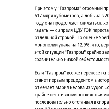
При этом у "Газпрома" огромный п
617 млрд кубометров, а добыча в 2
году она продолжает снижаться, хо
гадать — с апреля ЦДУ ТЭК перест
отдельной строкой. По оценке Sber
монополии упала на 12,9%, что, вер
этой ситуации "Газпром" крайне заи
сравнительно низкой себестоимост
Если "Газпром" все же перенесет сп
станет первым прецедентом в истор
отмечает Мария Белова из Vygon Con
крайне негативными последствиями 
последовательно отстаивал в спор