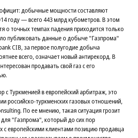
рофицит: добычные мощности составляют
014 году — всего 443 млрд кубометров. В этом
тя о точных темпах падения приходится только
ало публиковать данные о добыче "Газпрома"
bank CIB, за первое полугодие добыча
оятнее всего, означает новый антирекорд. В
нтересован продавать свой газ с его
ью.
ор с Туркменией в европейский арбитраж, это
ии российско-туркменских газовых отношений,
sulting. По ее мнению, такая ситуация грозит
для "Газпрома", который до сих пор
ах с европейскими клиентами позицию продавца