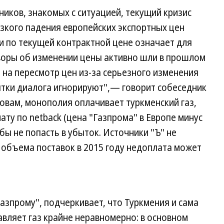
ников, знакомых с ситуацией, текущий кризис
езкого падения европейских экспортных цен
ии по текущей контрактной цене означает для
оры об изменении цены активно шли в прошлом
во на пересмотр цен из-за серьезного изменения
ытки диалога игнорируют",— говорит собеседник
словам, монополия оплачивает туркменский газ,
ту по netback (цена "Газпрома" в Европе минус
обы не попасть в убыток. Источники "Ъ" не
 объема поставок в 2015 году недоплата может
Газпрому", подчеркивает, что Туркмения и сама
авляет газ крайне неравномерно: в основном