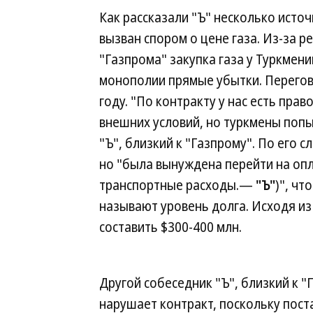
Как рассказали "Ъ" несколько источ
вызван спором о цене газа. Из-за р
"Газпрома" закупка газа у Туркмен
монополии прямые убытки. Перегов
году. "По контракту у нас есть пра
внешних условий, но туркмены поп
"Ъ", близкий к "Газпрому". По его 
но "была вынуждена перейти на опла
транспортные расходы.—
"Ъ"
)", чт
называют уровень долга. Исходя из
составить $300-400 млн.
Другой собеседник "Ъ", близкий к "
нарушает контракт, поскольку пост