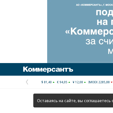
Коммерсантъ
$ 81,40
€ 94,05
¥ 12,08
IMOEX 2285,88
Предыдущая
страница
Оставаясь на сайте, вы соглашаетесь 