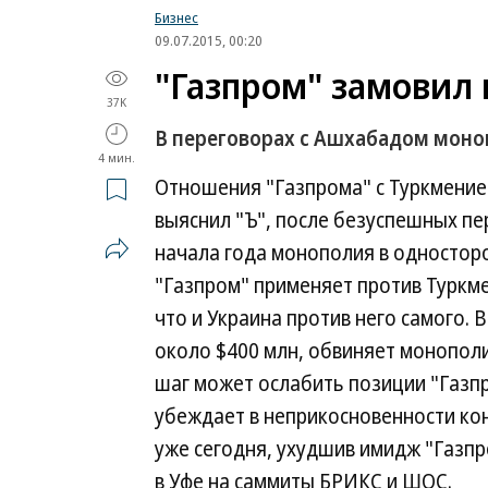
Бизнес
09.07.2015, 00:20
"Газпром" замовил 
37K
В переговорах с Ашхабадом моно
4 мин.
Отношения "Газпрома" с Туркменией
выяснил "Ъ", после безуспешных пе
начала года монополия в односторо
"Газпром" применяет против Туркме
что и Украина против него самого. 
около $400 млн, обвиняет монополи
шаг может ослабить позиции "Газпр
убеждает в неприкосновенности ко
уже сегодня, ухудшив имидж "Газпр
в Уфе на саммиты БРИКС и ШОС.