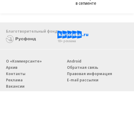
в сегменте
Благотворительный фонд
18+ реклама
О «Коммерсанте»
Android
Архив
Обратная связь
Контакты
Правовая информация
Реклама
E-mail рассылки
Вакансии
18+
© АО «Коммерсантъ». 127006, Москва, Оружейный переулок д. 41,
тел. +7 (495) 797-69-70.
Сетевое издание «Коммерсантъ» (доменное имя сайта: