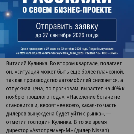
Объективных предпосылок для улучшения
ситуации на авторынке дилеры не видят, но
надеются, что их поддержит государство. «Мы,
конечно, ожидали спада продаж, но не до такой
степени»,— признается генеральный директор
«Автоцентр Керг Уфа» (дилер Volkswagen)
Виталий Кулинка. Во втором квартале, полагает
он, «ситуация может быть еще более плачевной,
так как производство автомобилей снижается, а
отпускная цена, по прогнозам, вырастет на 40% к
ноябрю прошлого года». «Население богаче не
становится и, вероятнее всего, какая-то часть
дилеров вынуждена будет уйти с рынка»,—
отметил господин Кулинка. В то же время
директор «Автопремьер-М» (дилер Nissan)