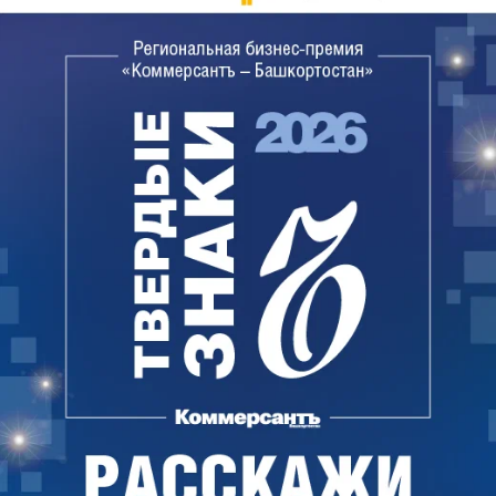
Благоприятнее оказалась ситуация на рынке
подержанных автомобилей: спрос на них тоже
резко упал, но лишь на 22,2%, до 26,2 тыс.
автомобилей вместо 33,7 тыс. в январе-марте 2014
года. В самом бюджетном и премиальном
сегментах продажи даже росли. Например, на
китайские Lifan спрос вырос на 51%, на Porsche и
Infiniti — на 31% и 17%. Продажа других
подержанных иномарок — Toyota, Renault, Great
Wall, Hyundai, Lada, Chevrolet и Daewoo снизилась
в диапазоне 20–31%.
Цены на новые автомобили из-за девальвации
рубля выросли, в зависимости от производителя,
на 10–40%.