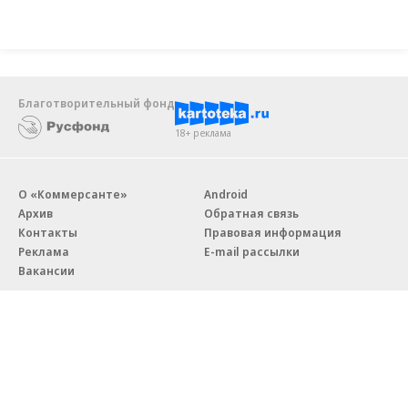
Благотворительный фонд
18+ реклама
О «Коммерсанте»
Android
Архив
Обратная связь
Контакты
Правовая информация
Реклама
E-mail рассылки
Вакансии
18+
© АО «Коммерсантъ». 127006, Москва, Оружейный переулок д. 41,
тел. +7 (495) 797-69-70.