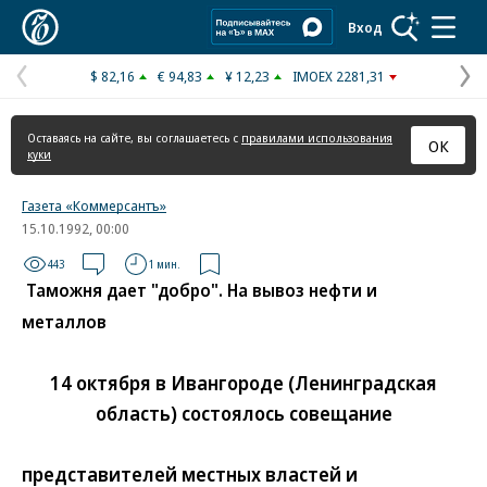
Коммерсантъ
Вход
$ 82,16
€ 94,83
¥ 12,23
IMOEX 2281,31
Предыдущая
С
страница
с
Оставаясь на сайте, вы соглашаетесь с
правилами использования
ОК
куки
Газета «Коммерсантъ»
15.10.1992, 00:00
443
1 мин.
Таможня дает "добро". На вывоз нефти и
металлов
14 октября в Ивангороде (Ленинградская
область) состоялось совещание
представителей местных властей и