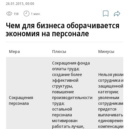
26.01.2015, 00:00
158
1 мин.
Чем для бизнеса оборачивается
экономия на персонале
Мера
Плюсы
Минусы
Сокращения фонда
оплаты труда;
создание более
Нельзя уволить
эффективной
сотрудника из
структуры,
защищенной
повышение
категории;
Сокращения
производительности
уволенным
персонала
труда;
сотрудникам
остальной
придется
персонала
выплачивать
мотивирован
единовременн
работать лучше,
компенсации