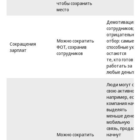
чтобы сохранить
место
Демотивация
сотрудников;
отрицательный
Можно сократить
отбор: самые
Сокращения
ФОТ, сохранив
способные уход
зарплат
сотрудников
остаются
те, кто готов
работать за
любые деньги
Люди могут сн
свою активность
например, если
компания начи
выделять
меньше денег н
мобильную
связь, продажн
Можно сократить
начнут