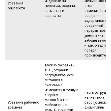
издержки на
меньше звонить
Урезания
персонал, сохранив
если
соцпакета
весь штат и
отменит беспл
зарплаты
обеды —
задерживаться 
обеденный
перерыв; возм
увеличение
заболеваемост
и, как следствие
потеря
производитель
Можно сократить
ФОТ, сохранив
сотрудников; если
ситуация в
экономике
изменится в лучшую
часть сотрудни
сторону,
начнет искать 
можно быстро
Урезание рабочего
работу; снижен
мобилизовать
времени
дисциплины
силы; сотрудники