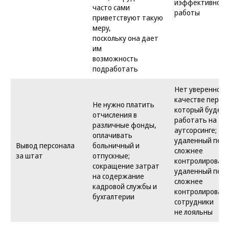
иэффективност
часто сами
работы
приветствуют такую
меру,
поскольку она дает
им
возможность
подработать
Нет уверенност
качестве персо
Не нужно платить
который будет
отчисления в
работать на
различные фонды,
аутсорсинге;
оплачивать
удаленный перс
Вывод персонала
больничный и
сложнее
за штат
отпускные;
контролировать
сокращение затрат
удаленный перс
на содержание
сложнее
кадровой службы и
контролировать
бухгалтерии
сотрудники
не лояльны