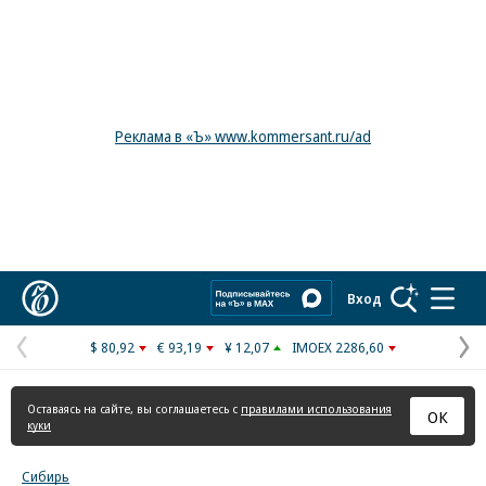
Реклама в «Ъ» www.kommersant.ru/ad
Коммерсантъ
Вход
$ 80,92
€ 93,19
¥ 12,07
IMOEX 2286,60
Предыдущая
С
страница
с
Оставаясь на сайте, вы соглашаетесь с
правилами использования
ОК
куки
Сибирь