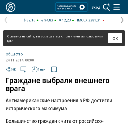
Коммерсантъ
Вход
$ 82,16
€ 94,83
¥ 12,23
IMOEX 2281,31
Предыдущая
С
страница
с
Оставаясь на сайте, вы соглашаетесь с
правилами использования
ОК
куки
Общество
24.11.2014, 00:00
6K
1 мин.
Граждане выбрали внешнего
врага
Антиамериканские настроения в РФ достигли
исторического максимума
Большинство граждан считают российско-