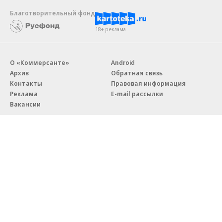
Благотворительный фонд
18+ реклама
О «Коммерсанте»
Android
Архив
Обратная связь
Контакты
Правовая информация
Реклама
E-mail рассылки
Вакансии
18+
© АО «Коммерсантъ». 127006, Москва, Оружейный переулок д. 41,
тел. +7 (495) 797-69-70.
Сетевое издание «Коммерсантъ» (доменное имя сайта:
kommersant.ru) зарегистрировано Федеральной службой
по надзору в сфере связи, информационных технологий и массовых
коммуникаций (Роскомнадзор), регистрационный номер и дата
принятия решения о регистрации: серия
Эл № ФС77-76922