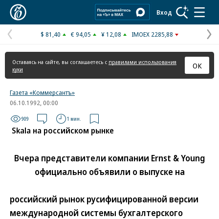
Коммерсантъ
Вход
$ 81,40
€ 94,05
¥ 12,08
IMOEX 2285,88
Предыдущая
С
страница
с
Оставаясь на сайте, вы соглашаетесь с
правилами использования
ОК
куки
Газета «Коммерсантъ»
06.10.1992, 00:00
909
1 мин.
Skala на российском рынке
Вчера представители компании Ernst & Young
официально объявили о выпуске на
российский рынок русифицированной версии
международной системы бухгалтерского