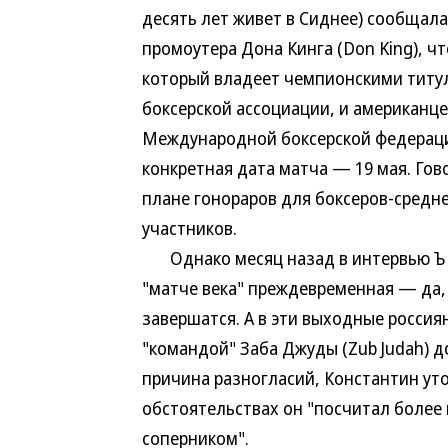
десять лет живет в Сиднее) сообщала
промоутера Дона Кинга (Don King), 
который владеет чемпионскими титул
боксерской ассоциации, и американц
Международной боксерской федераци
конкретная дата матча — 19 мая. Гов
плане гонораров для боксеров-средне
участников.
Однако месяц назад в интервью Ъ 
"матче века" преждевременная — да, 
завершатся. А в эти выходные россия
"командой" Заба Джуды (Zub Judah) до
причина разногласий, Константин уто
обстоятельствах он "посчитал более
соперником".