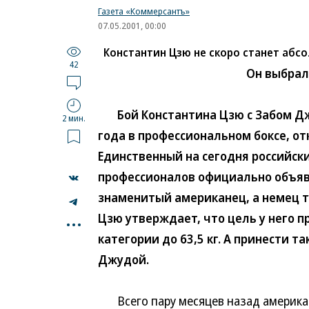
Газета «Коммерсантъ»
07.05.2001, 00:00
Константин Цзю не скоро станет аб
42
Он выбрал 
Бой Константина Цзю с Забом Джу
2 мин.
года в профессиональном боксе, о
Единственный на сегодня российск
профессионалов официально объяв
знаменитый американец, а немец т
...
Цзю утверждает, что цель у него 
категории до 63,5 кг. А принести 
Джудой.
Всего пару месяцев назад американс