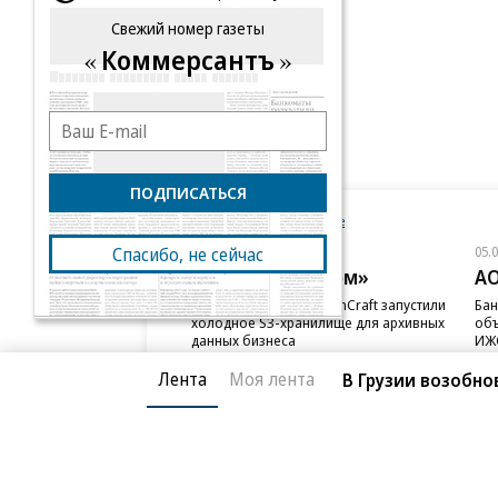
Еще
Свежий номер газеты
Коммерсантъ
ПОДПИСАТЬСЯ
Новости компаний
Все
05.08.2026
05.
Спасибо, не сейчас
ПАО «ВымпелКом»
АО
Beeline Cloud и PlatformCraft запустили
Бан
холодное S3-хранилище для архивных
объ
данных бизнеса
ИЖС
Лента
Моя лента
В Грузии возобно
Благотворительный фонд
О «Коммер
Архив