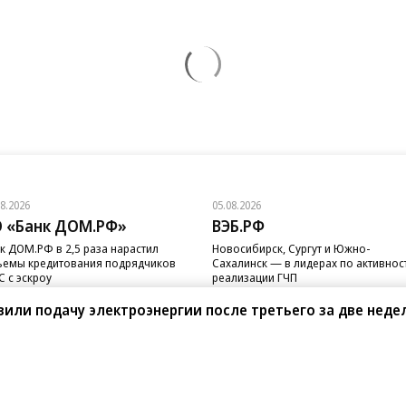
08.2026
05.08.2026
 «Банк ДОМ.РФ»
ВЭБ.РФ
к ДОМ.РФ в 2,5 раза нарастил
Новосибирск, Сургут и Южно-
емы кредитования подрядчиков
Сахалинск — в лидерах по активнос
 с эскроу
реализации ГЧП
вили подачу электроэнергии после третьего за две неде
санте»
Реклама
Обратная связь
Вакансии
Правовая информация