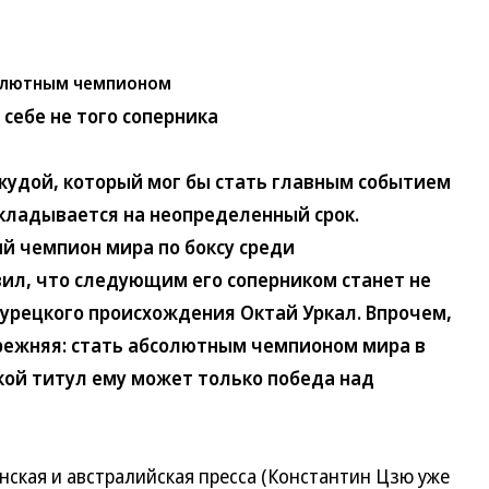
солютным чемпионом
себе не того соперника
дой, который мог бы стать главным событием
ткладывается на неопределенный срок.
ий чемпион мира по боксу среди
ил, что следующим его соперником станет не
урецкого происхождения Октай Уркал. Впрочем,
прежняя: стать абсолютным чемпионом мира в
такой титул ему может только победа над
кая и австралийская пресса (Константин Цзю уже