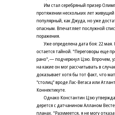
Им стал серебряный призер Олимпиад
протяжении нескольких лет живущий в
популярный, как Джуда, но уже дост
опасным. Впечатляет послужной списо
поражения.
Уже определена дата боя: 22 мая. Н
остается тайной. "Переговоры еще пр
рано",— подчеркнул Цзю. Впрочем, у
на какие он мог рассчитывать в случа
доказывает хотя бы тот факт, что ма
"столиц" вроде Лас-Вегаса или Атлан
Коннектикуте.
Однако Константин Цзю утверждает,
дерется с датчанином Алланом Вестеро
планах. "Разумеется, я не могу отказ