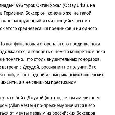
ы-1996 турок Октай Уркал (Octay Urkal), на
 Германии. Боксер он, конечно же, не такой
аточно раскрученный и считающийся весьма
к этого средневеса: 28 поединков и ни одного
о вот финансовая сторона этого поединка пока
одолжаются, и говорить о чем-то конкретном пока
же понятно, что столь внушительных гонораров,
е встречи с Джудой, россиянин не получит. Это
тч пройдет не в одной из американских боксерских
тик-Сити, а в не слишком престижном
 что бой с Джудой (кстати, летом американец
м (Allan Vester)) по-прежнему значится в его
аться от мечты первым из российских боксеров