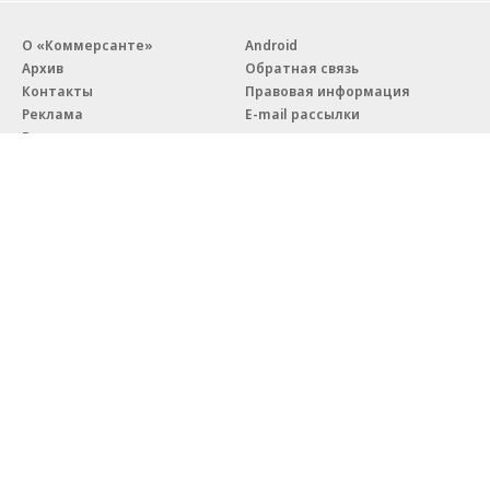
О «Коммерсанте»
Android
Архив
Обратная связь
Контакты
Правовая информация
Реклама
E-mail рассылки
Вакансии
18+
© АО «Коммерсантъ». 127006, Москва, Оружейный переулок д. 41,
тел. +7 (495) 797-69-70.
Сетевое издание «Коммерсантъ» (доменное имя сайта:
kommersant.ru) зарегистрировано Федеральной службой
по надзору в сфере связи, информационных технологий и массовых
коммуникаций (Роскомнадзор), регистрационный номер и дата
принятия решения о регистрации: серия
Эл № ФС77-76922
от 11 октября 2019 г.
Партнерские проекты/материалы, новости компаний, материалы
с пометкой «Промо» и «Официальное сообщение» опубликованы
на коммерческой основе.