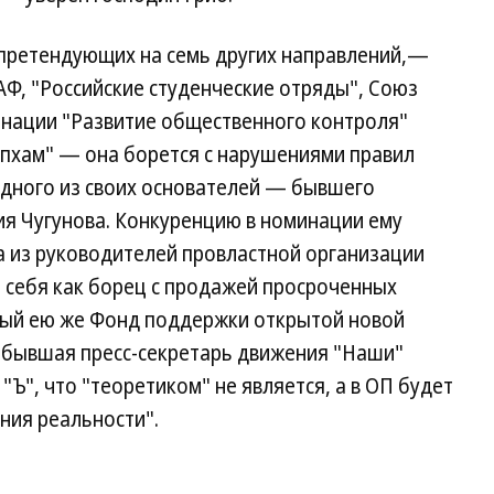
претендующих на семь других направлений,—
Ф, "Российские студенческие отряды", Союз
инации "Развитие общественного контроля"
опхам" — она борется с нарушениями правил
одного из своих основателей — бывшего
я Чугунова. Конкуренцию в номинации ему
а из руководителей провластной организации
себя как борец с продажей просроченных
нный ею же Фонд поддержки открытой новой
и бывшая пресс-секретарь движения "Наши"
"Ъ", что "теоретиком" не является, а в ОП будет
ния реальности".