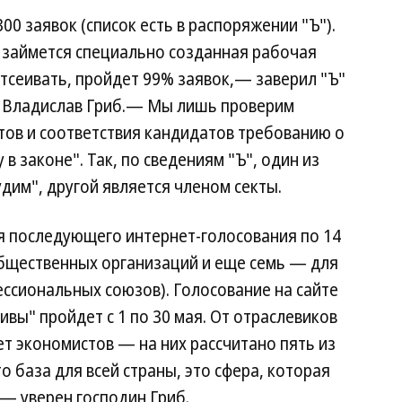
00 заявок (список есть в распоряжении "Ъ").
й займется специально созданная рабочая
отсеивать, пройдет 99% заявок,— заверил "Ъ"
ы Владислав Гриб.— Мы лишь проверим
ов и соответствия кандидатов требованию о
в законе". Так, по сведениям "Ъ", один из
им", другой является членом секты.
я последующего интернет-голосования по 14
общественных организаций и еще семь — для
ссиональных союзов). Голосование на сайте
вы" пройдет с 1 по 30 мая. От отраслевиков
ет экономистов — на них рассчитано пять из
 база для всей страны, это сфера, которая
,— уверен господин Гриб.