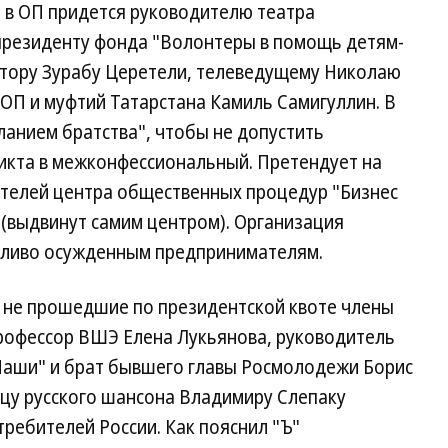
о в ОП придется руководителю театра
 президенту фонда "Волонтеры в помощь детям-
птору Зурабу Церетели, телеведущему Николаю
 ОП и муфтий Татарстана Камиль Самигуллин. В
ланием братства", чтобы не допустить
икта в межконфессиональный. Претендует на
ателей центра общественных процедур "Бизнес
 (выдвинут самим центром). Организация
дливо осужденным предпринимателям.
ь не прошедшие по президентской квоте члены
рофессор ВШЭ Елена Лукьянова, руководитель
Наши" и брат бывшего главы Росмолодежи Борис
вцу русского шансона Владимиру Слепаку
ребителей России. Как пояснил "Ъ"