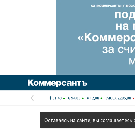
Коммерсантъ
$ 81,40
€ 94,05
¥ 12,08
IMOEX 2285,88
Предыдущая
страница
Оставаясь на сайте, вы соглашаетесь 