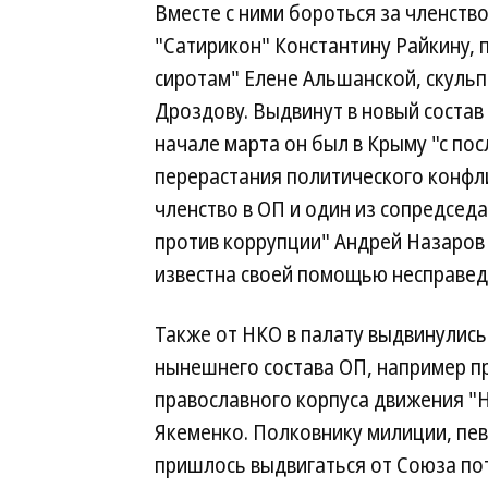
Вместе с ними бороться за членств
"Сатирикон" Константину Райкину,
сиротам" Елене Альшанской, скуль
Дроздову. Выдвинут в новый состав
начале марта он был в Крыму "с пос
перерастания политического конфл
членство в ОП и один из сопредсед
против коррупции" Андрей Назаров
известна своей помощью несправе
Также от НКО в палату выдвинулис
нынешнего состава ОП, например п
православного корпуса движения "
Якеменко. Полковнику милиции, пе
пришлось выдвигаться от Союза пот