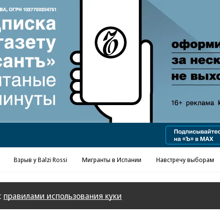
Реклама в «Ъ» www.kommersant.ru/ad
Взрыв у Balzi Rossi
Мигранты в Испании
Навстречу выборам
с
правилами использования куки