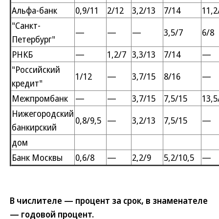
Альфа-банк
0,9/11
2/12
3,2/13
7/14
11,2
"Санкт-
—
—
—
3,5/7
6/8
Петербург"
РНКБ
—
1,2/7
3,3/13
7/14
—
"Российский
1/12
—
3,7/15
8/16
—
кредит"
Межпромбанк
—
—
3,7/15
7,5/15
13,5
Нижегородский
0,8/9,5
—
3,2/13
7,5/15
—
банкирский
дом
Банк Москвы
0,6/8
—
2,2/9
5,2/10,5
—
В числителе — процент за срок, в знаменателе
— годовой процент.