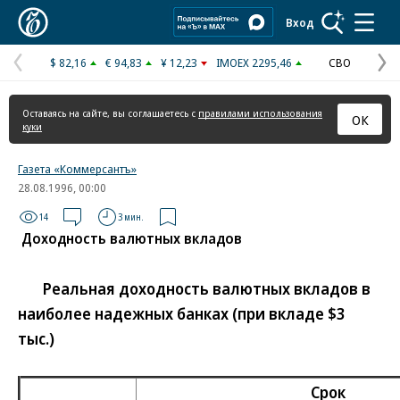
Коммерсантъ
Вход
$ 82,16
€ 94,83
¥ 12,23
IMOEX 2295,46
СВО
Предыдущая
С
страница
с
Оставаясь на сайте, вы соглашаетесь с
правилами использования
ОК
куки
Газета «Коммерсантъ»
28.08.1996, 00:00
14
3 мин.
Доходность валютных вкладов
Реальная доходность валютных вкладов в
наиболее надежных банках (при вкладе $3
тыс.)
Срок