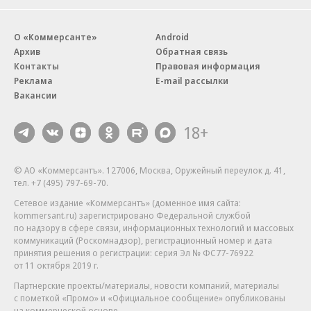
О «Коммерсанте»
Android
Архив
Обратная связь
Контакты
Правовая информация
Реклама
E-mail рассылки
Вакансии
18+
© АО «Коммерсантъ». 127006, Москва, Оружейный переулок д. 41,
тел. +7 (495) 797-69-70.
Сетевое издание «Коммерсантъ» (доменное имя сайта:
kommersant.ru) зарегистрировано Федеральной службой
по надзору в сфере связи, информационных технологий и массовых
коммуникаций (Роскомнадзор), регистрационный номер и дата
принятия решения о регистрации: серия
Эл № ФС77-76922
от 11 октября 2019 г.
Партнерские проекты/материалы, новости компаний, материалы
с пометкой «Промо» и «Официальное сообщение» опубликованы
на коммерческой основе.