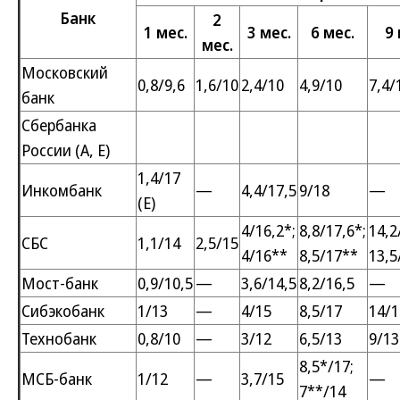
Банк
2
1 мес.
3 мес.
6 мес.
9 
мес.
Московский
0,8/9,6
1,6/10
2,4/10
4,9/10
7,4/
банк
Сбербанка
России (А, Е)
1,4/17
Инкомбанк
—
4,4/17,5
9/18
—
(Е)
4/16,2*;
8,8/17,6*;
14,2
СБС
1,1/14
2,5/15
4/16**
8,5/17**
13,5
Мост-банк
0,9/10,5
—
3,6/14,5
8,2/16,5
—
Сибэкобанк
1/13
—
4/15
8,5/17
14/1
Технобанк
0,8/10
—
3/12
6,5/13
9/13
8,5*/17;
МСБ-банк
1/12
—
3,7/15
—
7**/14