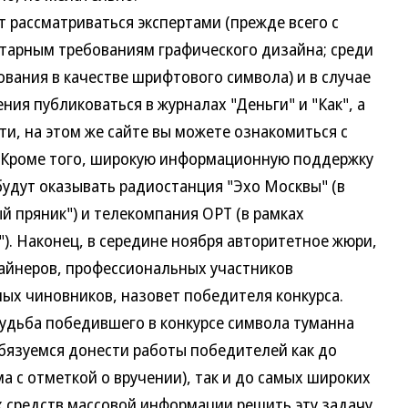
рассматриваться экспертами (прежде всего с
нтарным требованиям графического дизайна; среди
вания в качестве шрифтового символа) и в случае
ия публиковаться в журналах "Деньги" и "Как", а
ати, на этом же сайте вы можете ознакомиться с
. Кроме того, широкую информационную поддержку
будут оказывать радиостанция "Эхо Москвы" (в
й пряник") и телекомпания ОРТ (в рамках
). Наконец, в середине ноября авторитетное жюри,
айнеров, профессиональных участников
ых чиновников, назовет победителя конкурса.
ьба победившего в конкурсе символа туманна
обязуемся донести работы победителей как до
а с отметкой о вручении), так и до самых широких
 средств массовой информации решить эту задачу