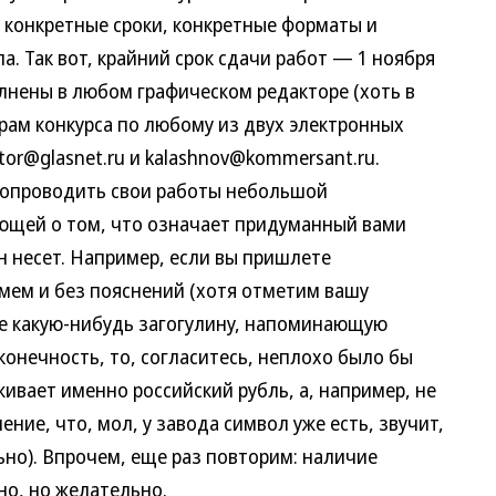
ь конкретные сроки, конкретные форматы и
. Так вот, крайний срок сдачи работ — 1 ноября
лнены в любом графическом редакторе (хоть в
орам конкурса по любому из двух электронных
ctor@glasnet.ru и kalashnov@kommersant.ru.
опроводить свои работы небольшой
ющей о том, что означает придуманный вами
н несет. Например, если вы пришлете
ймем и без пояснений (хотя отметим вашу
те какую-нибудь загогулину, напоминающую
конечность, то, согласитесь, неплохо было бы
живает именно российский рубль, а, например, не
ие, что, мол, у завода символ уже есть, звучит,
ьно). Впрочем, еще раз повторим: наличие
но, но желательно.