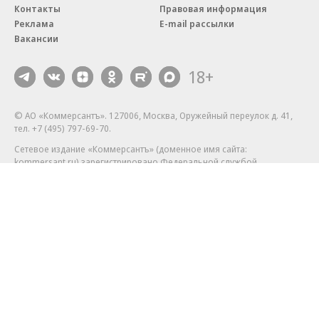
Контакты
Правовая информация
Реклама
E-mail рассылки
Вакансии
18+
© АО «Коммерсантъ». 127006, Москва, Оружейный переулок д. 41,
тел. +7 (495) 797-69-70.
Сетевое издание «Коммерсантъ» (доменное имя сайта:
kommersant.ru) зарегистрировано Федеральной службой
по надзору в сфере связи, информационных технологий и массовых
коммуникаций (Роскомнадзор), регистрационный номер и дата
принятия решения о регистрации: серия
Эл № ФС77-76922
от 11 октября 2019 г.
Партнерские проекты/материалы, новости компаний, материалы
с пометкой «Промо» и «Официальное сообщение» опубликованы
на коммерческой основе.
На kommersant.ru применяются рекомендательные технологии.
Подробнее