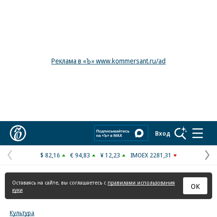
Реклама в «Ъ» www.kommersant.ru/ad
Коммерсантъ
Вход
$ 82,16
€ 94,83
¥ 12,23
IMOEX 2281,31
Предыдущая
С
страница
с
Оставаясь на сайте, вы соглашаетесь с
правилами использования
ОК
куки
Культура