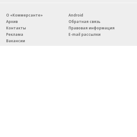
О «Коммерсанте»
Android
Архив
Обратная связь
Контакты
Правовая информация
Реклама
E-mail рассылки
Вакансии
18+
© АО «Коммерсантъ». 127006, Москва, Оружейный переулок д. 41,
тел. +7 (495) 797-69-70.
Сетевое издание «Коммерсантъ» (доменное имя сайта:
kommersant.ru) зарегистрировано Федеральной службой
по надзору в сфере связи, информационных технологий и массовых
коммуникаций (Роскомнадзор), регистрационный номер и дата
принятия решения о регистрации: серия
Эл № ФС77-76922
от 11 октября 2019 г.
Партнерские проекты/материалы, новости компаний, материалы
с пометкой «Промо» и «Официальное сообщение» опубликованы
на коммерческой основе.