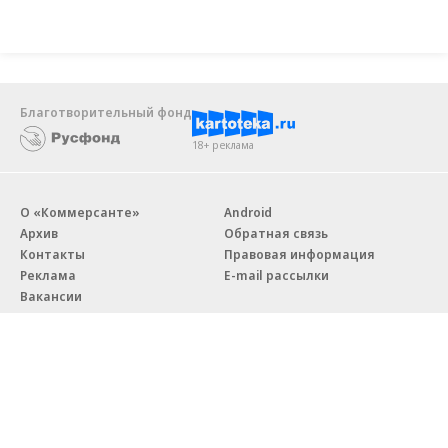
Благотворительный фонд
18+ реклама
О «Коммерсанте»
Android
Архив
Обратная связь
Контакты
Правовая информация
Реклама
E-mail рассылки
Вакансии
18+
© АО «Коммерсантъ». 127006, Москва, Оружейный переулок д. 41,
тел. +7 (495) 797-69-70.