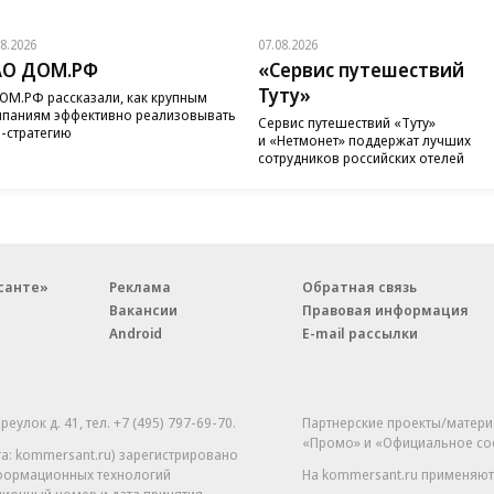
08.2026
07.08.2026
АО ДОМ.РФ
«Сервис путешествий
Туту»
ОМ.РФ рассказали, как крупным
паниям эффективно реализовывать
Сервис путешествий «Туту»
-стратегию
и «Нетмонет» поддержат лучших
сотрудников российских отелей
санте»
Реклама
Обратная связь
Вакансии
Правовая информация
Android
E-mail рассылки
реулок д. 41,
тел. +7 (495) 797-69-70.
Партнерские проекты/матери
«Промо» и «Официальное со
а: kommersant.ru) зарегистрировано
нформационных технологий
На kommersant.ru применяют