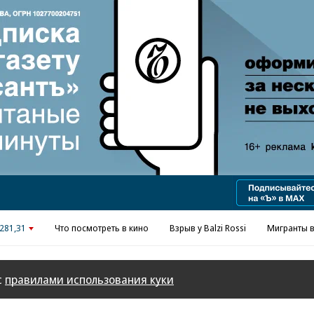
Реклама в «Ъ» www.kommersant.ru/ad
281,31
Что посмотреть в кино
Взрыв у Balzi Rossi
Мигранты в
с
правилами использования куки