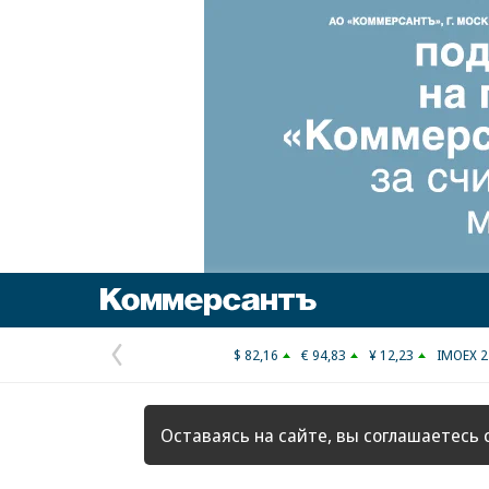
Коммерсантъ
$ 82,16
€ 94,83
¥ 12,23
IMOEX 2
Предыдущая
страница
Оставаясь на сайте, вы соглашаетесь 