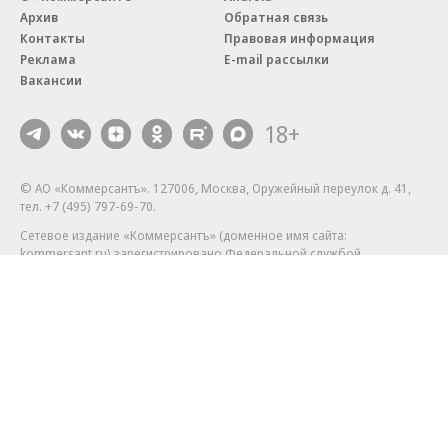
Архив
Обратная связь
Контакты
Правовая информация
Реклама
E-mail рассылки
Вакансии
18+
© АО «Коммерсантъ». 127006, Москва, Оружейный переулок д. 41,
тел. +7 (495) 797-69-70.
Сетевое издание «Коммерсантъ» (доменное имя сайта:
kommersant.ru) зарегистрировано Федеральной службой
по надзору в сфере связи, информационных технологий и массовых
коммуникаций (Роскомнадзор), регистрационный номер и дата
принятия решения о регистрации: серия
Эл № ФС77-76922
от 11 октября 2019 г.
Партнерские проекты/материалы, новости компаний, материалы
с пометкой «Промо» и «Официальное сообщение» опубликованы
на коммерческой основе.
На kommersant.ru применяются рекомендательные технологии.
Подробнее