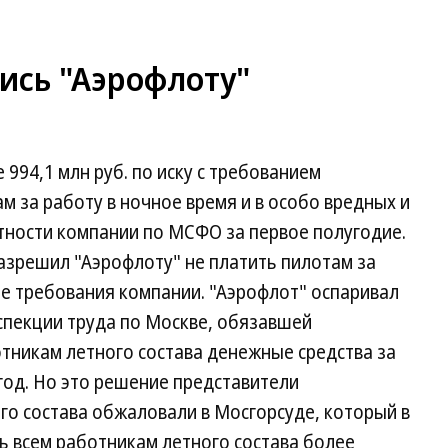
ись "Аэрофлоту"
 994,1 млн руб. по иску с требованием
 за работу в ночное время и в особо вредных и
етности компании по МСФО за первое полугодие.
азрешил "Аэрофлоту" не платить пилотам за
ые требования компании. "Аэрофлот" оспаривал
спекции труда по Москве, обязавшей
тникам летного состава денежные средства за
 год. Но это решение представители
о состава обжаловали в Мосгорсуде, который в
ь всем работникам летного состава более