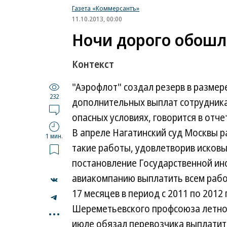
Газета «Коммерсантъ»
11.10.2013, 00:00
Ночи дорого обошл
Контекст
"Аэрофлот" создал резерв в размере
232
дополнительных выплат сотрудникам
опасных условиях, говорится в отч
В апреле Нагатинский суд Москвы р
1 мин.
такие работы, удовлетворив исков
постановление Государственной ин
авиакомпанию выплатить всем рабо
17 месяцев в период c 2011 по 2012
...
Шереметьевского профсоюза летног
июле обязал перевозчика выплатит