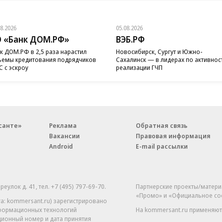
08.2026
05.08.2026
 «Банк ДОМ.РФ»
ВЭБ.РФ
к ДОМ.РФ в 2,5 раза нарастил
Новосибирск, Сургут и Южно-
емы кредитования подрядчиков
Сахалинск — в лидерах по активнос
 с эскроу
реализации ГЧП
санте»
Реклама
Обратная связь
Вакансии
Правовая информация
Android
E-mail рассылки
реулок д. 41,
тел. +7 (495) 797-69-70.
Партнерские проекты/матери
«Промо» и «Официальное со
а: kommersant.ru) зарегистрировано
нформационных технологий
На kommersant.ru применяют
ционный номер и дата принятия