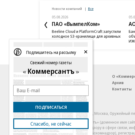
Новости компаний
Все
05.08.2026
05.
ПАО «ВымпелКом»
АО
Beeline Cloud и PlatformCraft запустили
Бан
холодное S3-хранилище для архивных
объ
данных бизнеса
ИЖС
Подпишитесь на рассылку
Свежий номер газеты
Коммерсантъ
Благотворительный фонд
О «Коммер
Архив
Контакты
18+ реклама
ПОДПИСАТЬСЯ
© АО «Коммерсантъ». 127006, Москва, Оружейный пе
Сетевое издание «Коммерсантъ» (доменное имя сайт
Спасибо, не сейчас
Федеральной службой по надзору в сфере связи, и
и массовых коммуникаций (Роскомнадзор), регистра