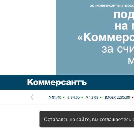
Коммерсантъ
$ 81,40
€ 94,05
¥ 12,08
IMOEX 2285,88
Предыдущая
страница
Оставаясь на сайте, вы соглашаетесь 