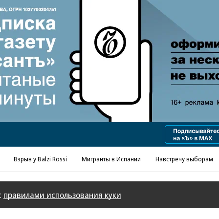
Реклама в «Ъ» www.kommersant.ru/ad
Взрыв у Balzi Rossi
Мигранты в Испании
Навстречу выборам
с
правилами использования куки