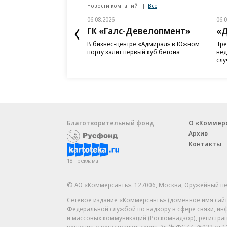
Новости компаний
Все
06.08.2026
06.
ГК «Галс-Девелопмент»
«Д
В бизнес-центре «Адмирал» в Южном
Тре
порту залит первый куб бетона
нед
слу
Благотворительный фонд
О «Коммер
Архив
Контакты
18+ реклама
© АО «Коммерсантъ». 127006, Москва, Оружейный пе
Сетевое издание «Коммерсантъ» (доменное имя сайт
Федеральной службой по надзору в сфере связи, и
и массовых коммуникаций (Роскомнадзор), регистра