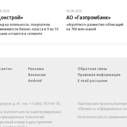
08.2026
06.08.2026
онстрой»
АО «Газпромбанк»
нд на лояльность: покупатели
«АгроНэкст» разместил облигаций
вижимости бизнес-класса в 9 из 10
на 700 млн юаней
чаев остаются в сегменте
санте»
Реклама
Обратная связь
Вакансии
Правовая информация
Android
E-mail рассылки
реулок д. 41,
тел. +7 (495) 797-69-70.
Партнерские проекты/матери
«Промо» и «Официальное со
а: kommersant.ru) зарегистрировано
нформационных технологий
На kommersant.ru применяют
ционный номер и дата принятия